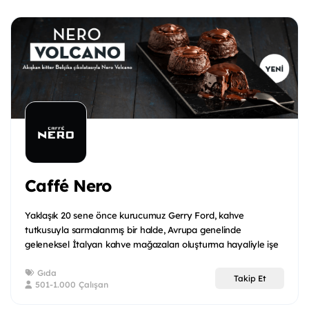
Caffé Nero
Yaklaşık 20 sene önce kurucumuz Gerry Ford, kahve
tutkusuyla sarmalanmış bir halde, Avrupa genelinde
geleneksel İtalyan kahve mağazaları oluşturma hayaliyle işe
koyu...
Gıda
Takip Et
501-1.000 Çalışan