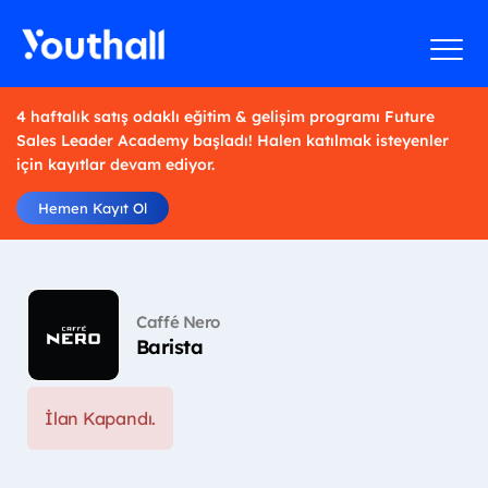
4 haftalık satış odaklı eğitim & gelişim programı Future
Sales Leader Academy başladı! Halen katılmak isteyenler
için kayıtlar devam ediyor.
Hemen Kayıt Ol
Caffé Nero
Barista
İlan Kapandı.