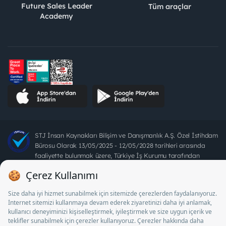
Future Sales Leader
Tüm araçlar
Academy
STJ İnsan Kaynakları Bilişim ve Danışmanlık A.Ş. Özel İstihdam
Bürosu Olarak 13/05/2025 - 12/05/2028 tarihleri arasında
faaliyette bulunmak üzere, Türkiye İş Kurumu tarafından
18/04/2025 tarih ve 18095710 sayılı karar uyarınca 1078 nolu
belge ile faaliyet göstermektedir. 4904 sayılı kanun uyarınca iş
arayanlardan ücret alınması yasaktır.