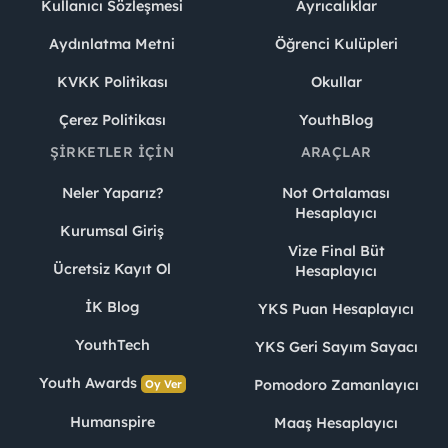
Kullanıcı Sözleşmesi
Ayrıcalıklar
Aydınlatma Metni
Öğrenci Kulüpleri
KVKK Politikası
Okullar
Çerez Politikası
YouthBlog
ŞIRKETLER İÇIN
ARAÇLAR
Neler Yaparız?
Not Ortalaması
Hesaplayıcı
Kurumsal Giriş
Vize Final Büt
Ücretsiz Kayıt Ol
Hesaplayıcı
İK Blog
YKS Puan Hesaplayıcı
YouthTech
YKS Geri Sayım Sayacı
Youth Awards
Pomodoro Zamanlayıcı
Oy Ver
Humanspire
Maaş Hesaplayıcı