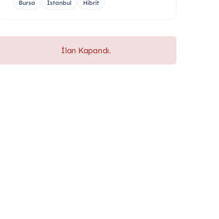
Bursa
İstanbul
Hibrit
İlan Kapandı.