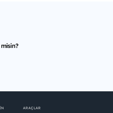
 misin?
IN
ARAÇLAR