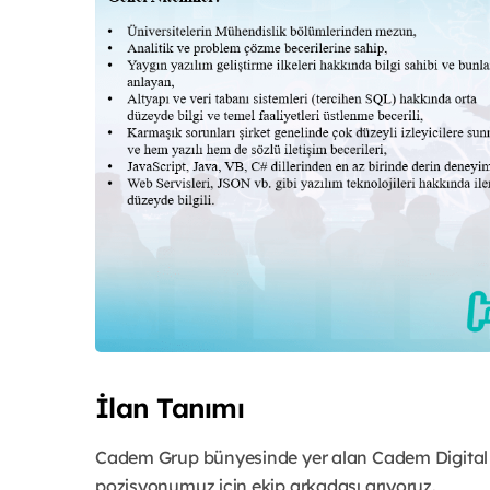
İlan Tanımı
Cadem Grup bünyesinde yer alan Cadem Digita
pozisyonumuz için ekip arkadaşı arıyoruz.