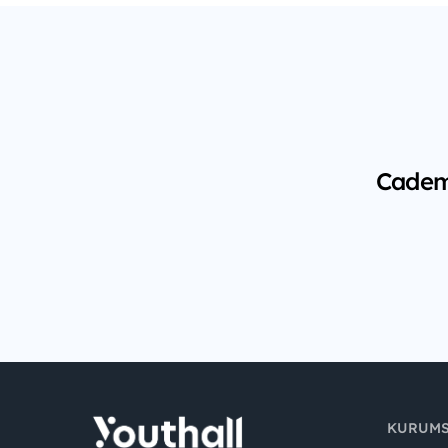
Cadem 
KURUM