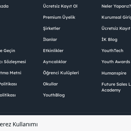
ızda
Ücretsiz Kayıt Ol
Neler Yaparız?
Premium Üyelik
Kurumsal Giri
Şirketler
Ücretsiz Kayıt
İlanlar
İK Blog
me Geçin
Etkinlikler
YouthTech
cı Sözleşmesi
Ayrıcalıklar
Youth Award
atma Metni
Öğrenci Kulüpleri
Humanspire
litikası
Okullar
Future Sales 
Academy
olitikası
YouthBlog