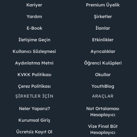
Kariyer
Premium Üyelik
Yardım
Şirketler
E-Book
İlanlar
İletişime Geçin
Etkinlikler
Kullanıcı Sözleşmesi
Ayrıcalıklar
Aydınlatma Metni
Öğrenci Kulüpleri
KVKK Politikası
Okullar
Çerez Politikası
YouthBlog
ŞIRKETLER İÇIN
ARAÇLAR
Neler Yaparız?
Not Ortalaması
Hesaplayıcı
Kurumsal Giriş
Vize Final Büt
Ücretsiz Kayıt Ol
Hesaplayıcı