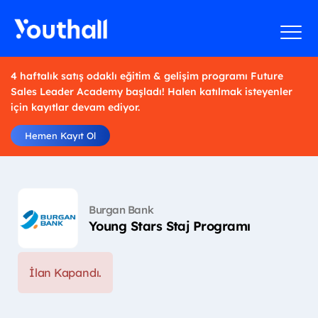
4 haftalık satış odaklı eğitim & gelişim programı Future
Sales Leader Academy başladı! Halen katılmak isteyenler
için kayıtlar devam ediyor.
Hemen Kayıt Ol
Burgan Bank
Young Stars Staj Programı
İlan Kapandı.