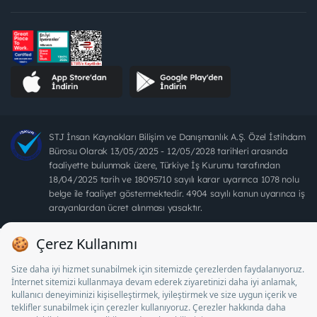
STJ İnsan Kaynakları Bilişim ve Danışmanlık A.Ş. Özel İstihdam
Bürosu Olarak 13/05/2025 - 12/05/2028 tarihleri arasında
faaliyette bulunmak üzere, Türkiye İş Kurumu tarafından
18/04/2025 tarih ve 18095710 sayılı karar uyarınca 1078 nolu
belge ile faaliyet göstermektedir. 4904 sayılı kanun uyarınca iş
arayanlardan ücret alınması yasaktır.