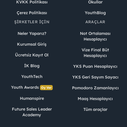
KVKK Politikası
Okullar
Çerez Politikası
YouthBlog
ŞIRKETLER İÇIN
ARAÇLAR
Neler Yaparız?
Not Ortalaması
Hesaplayıcı
Kurumsal Giriş
Vize Final Büt
Ücretsiz Kayıt Ol
Hesaplayıcı
İK Blog
YKS Puan Hesaplayıcı
YouthTech
YKS Geri Sayım Sayacı
Youth Awards
Pomodoro Zamanlayıcı
Oy Ver
Humanspire
Maaş Hesaplayıcı
Future Sales Leader
Tüm araçlar
Academy