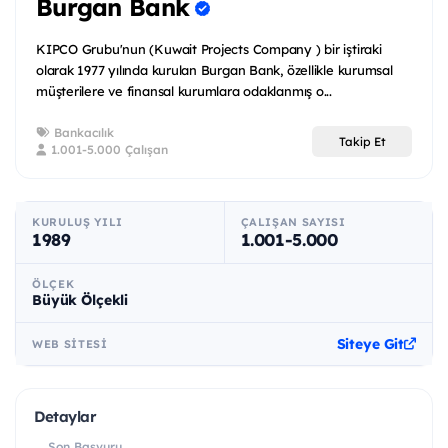
Burgan Bank
KIPCO Grubu'nun (Kuwait Projects Company ) bir iştiraki
olarak 1977 yılında kurulan Burgan Bank, özellikle kurumsal
müşterilere ve finansal kurumlara odaklanmış o...
Bankacılık
Takip Et
1.001-5.000 Çalışan
KURULUŞ YILI
ÇALIŞAN SAYISI
1989
1.001-5.000
ÖLÇEK
Büyük Ölçekli
Siteye Git
WEB SITESI
Detaylar
Son Başvuru