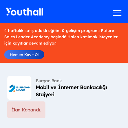
4 haftalık satış odaklı eğitim & gelişim programı Future
Sales Leader Academy başladı! Halen katılmak isteyenler
için kayıtlar devam ediyor.
Hemen Kayıt Ol
Burgan Bank
Mobil ve İnternet Bankacılığı
Stajyeri
İlan Kapandı.