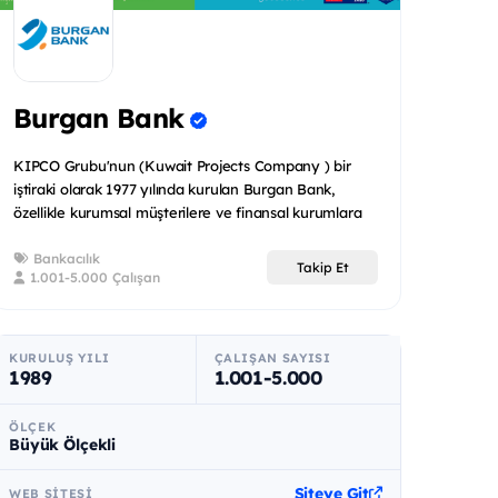
Burgan Bank
KIPCO Grubu'nun (Kuwait Projects Company ) bir
iştiraki olarak 1977 yılında kurulan Burgan Bank,
özellikle kurumsal müşterilere ve finansal kurumlara
odaklanmış o...
Bankacılık
Takip Et
1.001-5.000 Çalışan
KURULUŞ YILI
ÇALIŞAN SAYISI
1989
1.001-5.000
ÖLÇEK
Büyük Ölçekli
Siteye Git
WEB SITESI