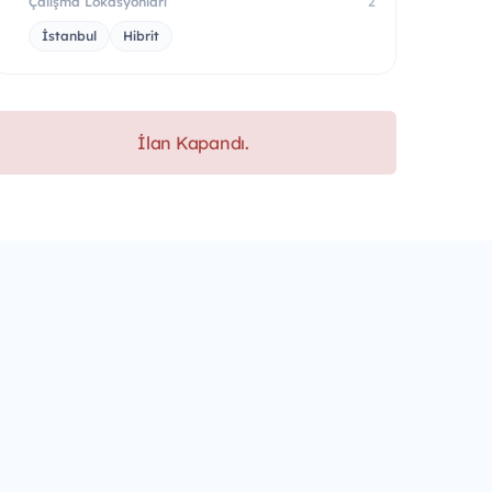
Çalışma Lokasyonları
2
İstanbul
Hibrit
İlan Kapandı.