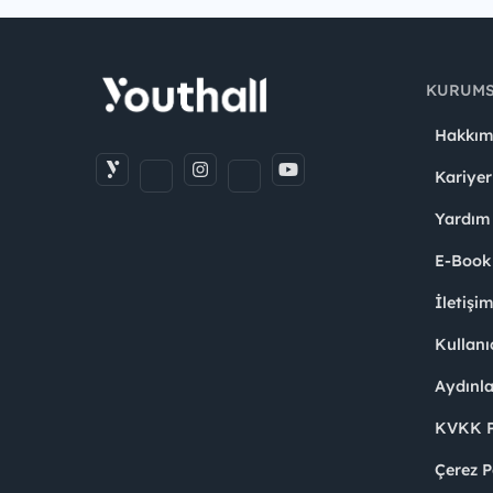
KURUM
Hakkım
Kariyer
Yardım
E-Book
İletişi
Kullanı
Aydınl
KVKK Po
Çerez P