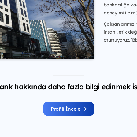
bankacılığa kad
deneyimi ile mü
Çalışanlarımızı
insanı, etik de
oturtuyoruz. ‘Bi
nk hakkında daha fazla bilgi edinmek is
Profili İncele