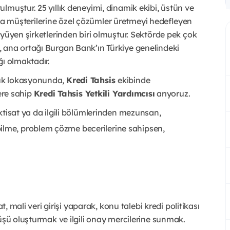
lmuştur. 25 yıllık deneyimi, dinamik ekibi, üstün ve
cında müşterilerine özel çözümler üretmeyi hedefleyen
üyüyen şirketlerinden biri olmuştur. Sektörde pek çok
 ana ortağı Burgan Bank’ın Türkiye genelindeki
ğı olmaktadır.
lük lokasyonunda,
Kredi Tahsis
ekibinde
lere sahip
Kredi Tahsis Yetkili Yardımcısı
arıyoruz.
 İktisat ya da ilgili bölümlerinden mezunsan,
ilme, problem çözme becerilerine sahipsen,
at, mali veri girişi yaparak, konu talebi kredi politikası
üşü oluşturmak ve ilgili onay mercilerine sunmak.