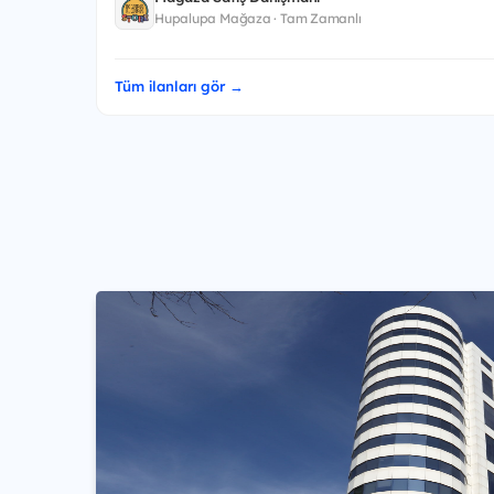
Hupalupa Mağaza · Tam Zamanlı
Tüm ilanları gör →