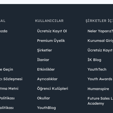
SAL
KULLANICILAR
ŞIRKETLER İÇ
ızda
Ücretsiz Kayıt Ol
Neler Yaparız?
Premium Üyelik
Kurumsal Giri
Şirketler
Ücretsiz Kayıt
İlanlar
İK Blog
me Geçin
Etkinlikler
YouthTech
cı Sözleşmesi
Ayrıcalıklar
Youth Award
atma Metni
Öğrenci Kulüpleri
Humanspire
litikası
Okullar
Future Sales 
Academy
olitikası
YouthBlog