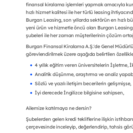
finansal kiralama işlemleri yapmak amacıyla kuru
hızlı hizmet kalitesi ile her türlü leasing ihtiya
Burgan Leasing, son yıllarda sektörün en hızlı b
yeni ürün ve hizmetle öncü olan Burgan Leasing,
şubeleri ile her zaman müşterilerinin çözüm orta
Burgan Finansal Kiralama A.Ş.'de Genel Müdür
görevlendirilmek üzere aşağıda belirtilen özellik
4 yıllık eğitim veren üniversitelerin İşletme,
Analitik düşünme, araştırma ve analiz yapab
Sözlü ve yazılı iletişim becerilerin gelişmişse,
İyi derecede İngilizce bilgisine sahipsen,
Ailemize katılmaya ne dersin?
Şubelerden gelen kredi tekliflerine ilişkin istihbar
çerçevesinde inceleyip, değerlendirip, tahsis gör