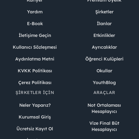
Kariyer
Premium Üyelik
Yardım
Şirketler
E-Book
İlanlar
İletişime Geçin
Etkinlikler
Kullanıcı Sözleşmesi
Ayrıcalıklar
Aydınlatma Metni
Öğrenci Kulüpleri
KVKK Politikası
Okullar
Çerez Politikası
YouthBlog
ŞIRKETLER İÇIN
ARAÇLAR
Neler Yaparız?
Not Ortalaması
Hesaplayıcı
Kurumsal Giriş
Vize Final Büt
Ücretsiz Kayıt Ol
Hesaplayıcı