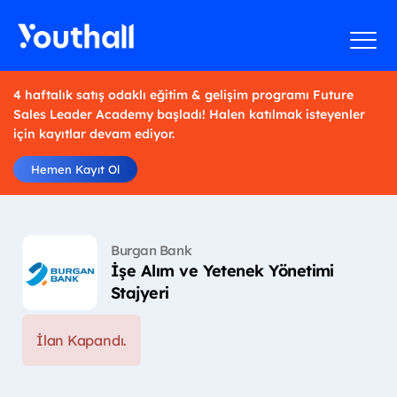
4 haftalık satış odaklı eğitim & gelişim programı Future
Sales Leader Academy başladı! Halen katılmak isteyenler
için kayıtlar devam ediyor.
Hemen Kayıt Ol
Burgan Bank
İşe Alım ve Yetenek Yönetimi
Stajyeri
İlan Kapandı.