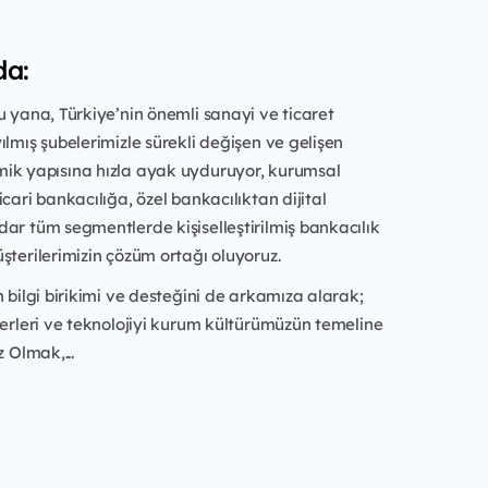
da:
u yana, Türkiye’nin önemli sanayi ve ticaret
ılmış şubelerimizle sürekli değişen ve gelişen
ik yapısına hızla ayak uyduruyor, kurumsal
cari bankacılığa, özel bankacılıktan dijital
ar tüm segmentlerde kişiselleştirilmiş bankacılık
şterilerimizin çözüm ortağı oluyoruz.
n bilgi birikimi ve desteğini de arkamıza alarak;
ğerleri ve teknolojiyi kurum kültürümüzün temeline
z Olmak,...