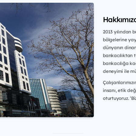
Hakkımız
2013 yılından b
bölgelerine yay
dünyanın dinam
bankacılıktan ti
bankacılığa kad
deneyimi ile mü
Çalışanlarımızı
insanı, etik de
oturtuyoruz. ‘Bi