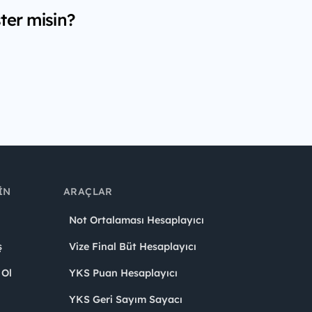
ter misin?
IN
ARAÇLAR
Not Ortalaması Hesaplayıcı
ş
Vize Final Büt Hesaplayıcı
 Ol
YKS Puan Hesaplayıcı
YKS Geri Sayım Sayacı