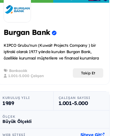
Burgan Bank
KIPCO Grubu'nun (Kuwait Projects Company ) bir
iştiraki olarak 1977 yılında kurulan Burgan Bank,
özellikle kurumsal müşterilere ve finansal kurumlara
odaklanmış o...
Bankacılık
Takip Et
1.001-5.000 Çalışan
KURULUŞ YILI
ÇALIŞAN SAYISI
1989
1.001-5.000
ÖLÇEK
Büyük Ölçekli
Siteye Git
WEB SITESI