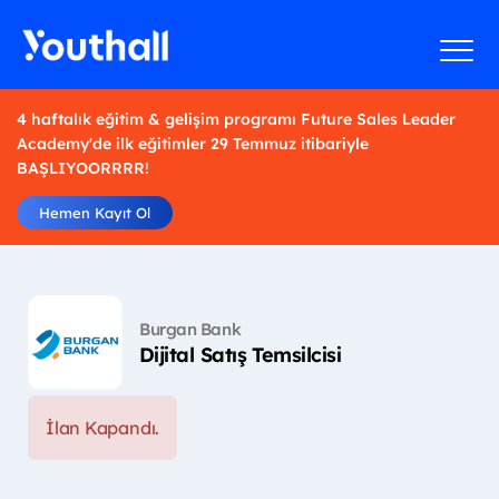
4 haftalık eğitim & gelişim programı Future Sales Leader
Academy'de ilk eğitimler 29 Temmuz itibariyle
BAŞLIYOORRRR!
Hemen Kayıt Ol
Burgan Bank
Dijital Satış Temsilcisi
İlan Kapandı.