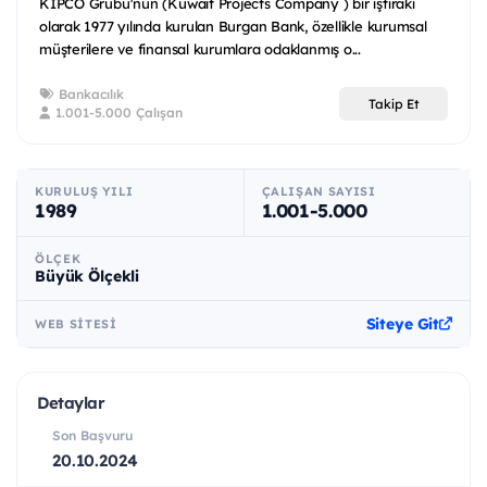
KIPCO Grubu'nun (Kuwait Projects Company ) bir iştiraki
olarak 1977 yılında kurulan Burgan Bank, özellikle kurumsal
müşterilere ve finansal kurumlara odaklanmış o...
Bankacılık
Takip Et
1.001-5.000 Çalışan
KURULUŞ YILI
ÇALIŞAN SAYISI
1989
1.001-5.000
ÖLÇEK
Büyük Ölçekli
Siteye Git
WEB SITESI
Detaylar
Son Başvuru
20.10.2024