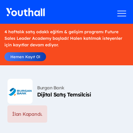
4 haftalık satış odaklı eğitim & gelişim programı Future
Sales Leader Academy başladı! Halen katılmak isteyenler
için kayıtlar devam ediyor.
Hemen Kayıt Ol
Burgan Bank
Dijital Satış Temsilcisi
İlan Kapandı.