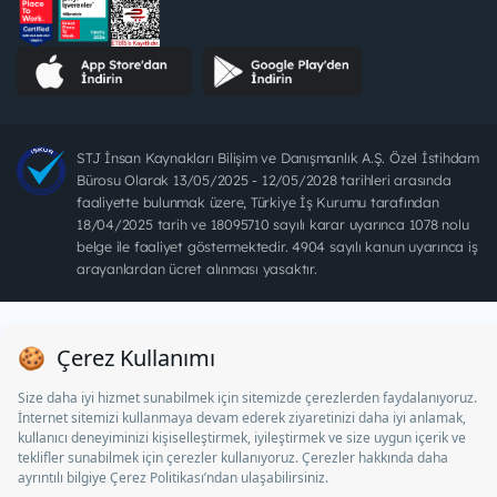
STJ İnsan Kaynakları Bilişim ve Danışmanlık A.Ş. Özel İstihdam
Bürosu Olarak 13/05/2025 - 12/05/2028 tarihleri arasında
faaliyette bulunmak üzere, Türkiye İş Kurumu tarafından
18/04/2025 tarih ve 18095710 sayılı karar uyarınca 1078 nolu
belge ile faaliyet göstermektedir. 4904 sayılı kanun uyarınca iş
arayanlardan ücret alınması yasaktır.