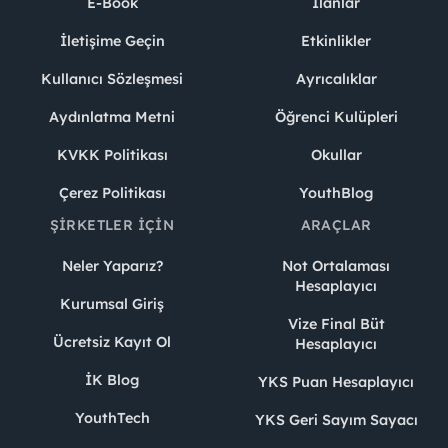
E-Book
İlanlar
İletişime Geçin
Etkinlikler
Kullanıcı Sözleşmesi
Ayrıcalıklar
Aydınlatma Metni
Öğrenci Kulüpleri
KVKK Politikası
Okullar
Çerez Politikası
YouthBlog
ŞIRKETLER İÇIN
ARAÇLAR
Neler Yaparız?
Not Ortalaması
Hesaplayıcı
Kurumsal Giriş
Vize Final Büt
Ücretsiz Kayıt Ol
Hesaplayıcı
İK Blog
YKS Puan Hesaplayıcı
YouthTech
YKS Geri Sayım Sayacı