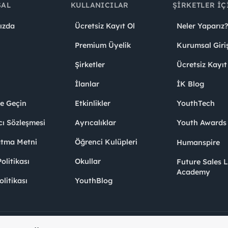
SAL
KULLANICILAR
ŞIRKETLER İÇ
ızda
Ücretsiz Kayıt Ol
Neler Yaparız?
Premium Üyelik
Kurumsal Giri
Şirketler
Ücretsiz Kayıt
İlanlar
İK Blog
me Geçin
Etkinlikler
YouthTech
cı Sözleşmesi
Ayrıcalıklar
Youth Award
atma Metni
Öğrenci Kulüpleri
Humanspire
litikası
Okullar
Future Sales 
Academy
olitikası
YouthBlog