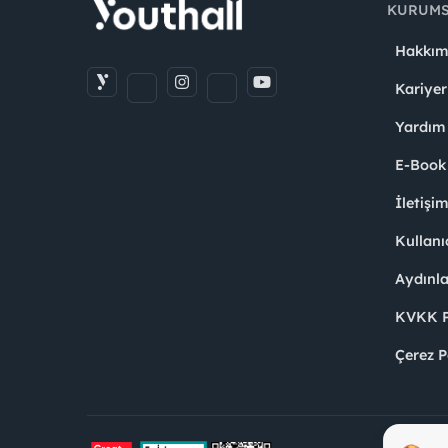
KURUM
Hakkım
Kariyer
Yardım
E-Book
İletişi
Kullanı
Aydınl
KVKK Po
Çerez P