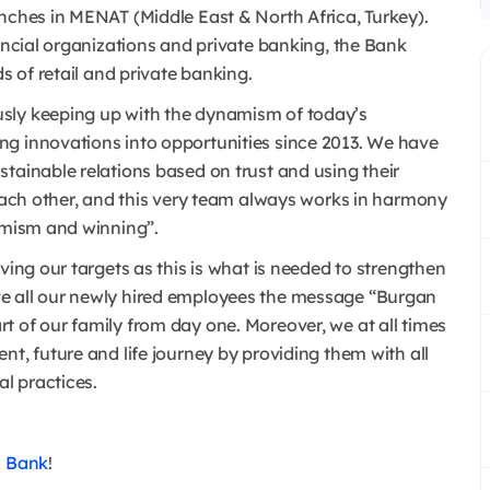
anches in MENAT (Middle East & North Africa, Turkey).
nancial organizations and private banking, the Bank
s of retail and private banking.
sly keeping up with the dynamism of today’s
ng innovations into opportunities since 2013. We have
tainable relations based on trust and using their
 each other, and this very team always works in harmony
namism and winning”.
ving our targets as this is what is needed to strengthen
ve all our newly hired employees the message “Burgan
t of our family from day one. Moreover, we at all times
nt, future and life journey by providing them with all
al practices.
n Bank
!