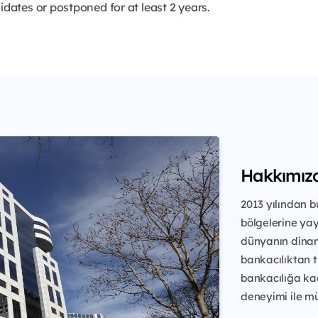
idates or postponed for at least 2 years.
Hakkımız
2013 yılından b
bölgelerine yay
dünyanın dinam
bankacılıktan ti
bankacılığa kad
deneyimi ile mü