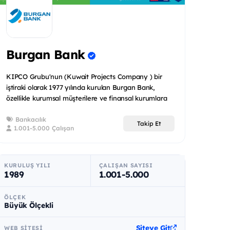
Burgan Bank
KIPCO Grubu'nun (Kuwait Projects Company ) bir
iştiraki olarak 1977 yılında kurulan Burgan Bank,
özellikle kurumsal müşterilere ve finansal kurumlara
odaklanmış o...
Bankacılık
Takip Et
1.001-5.000 Çalışan
KURULUŞ YILI
ÇALIŞAN SAYISI
1989
1.001-5.000
ÖLÇEK
Büyük Ölçekli
Siteye Git
WEB SITESI