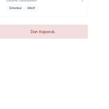
Çalışma Lokasyonları
2
İstanbul
Hibrit
İlan Kapandı.