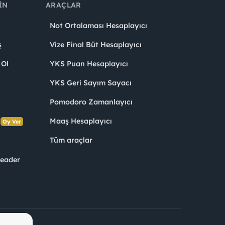
IN
ARAÇLAR
Not Ortalaması Hesaplayıcı
ş
Vize Final Büt Hesaplayıcı
 Ol
YKS Puan Hesaplayıcı
YKS Geri Sayım Sayacı
Pomodoro Zamanlayıcı
s
Maaş Hesaplayıcı
Oy Ver
Tüm araçlar
Leader