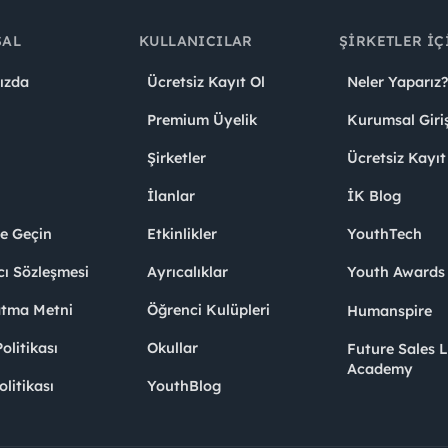
SAL
KULLANICILAR
ŞIRKETLER İÇ
ızda
Ücretsiz Kayıt Ol
Neler Yaparız?
Premium Üyelik
Kurumsal Giri
Şirketler
Ücretsiz Kayıt
İlanlar
İK Blog
me Geçin
Etkinlikler
YouthTech
cı Sözleşmesi
Ayrıcalıklar
Youth Award
atma Metni
Öğrenci Kulüpleri
Humanspire
litikası
Okullar
Future Sales 
Academy
olitikası
YouthBlog