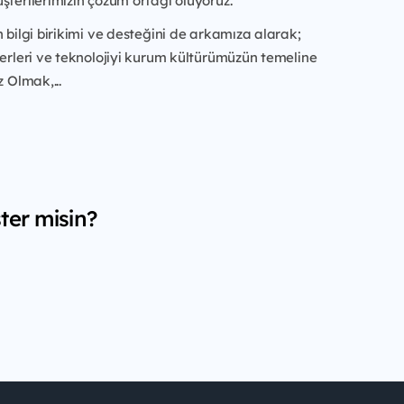
şterilerimizin çözüm ortağı oluyoruz.
n bilgi birikimi ve desteğini de arkamıza alarak;
ğerleri ve teknolojiyi kurum kültürümüzün temeline
z Olmak,...
ter misin?