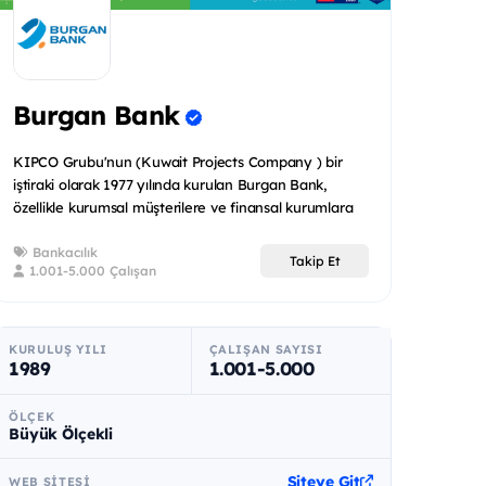
Burgan Bank
KIPCO Grubu'nun (Kuwait Projects Company ) bir
iştiraki olarak 1977 yılında kurulan Burgan Bank,
özellikle kurumsal müşterilere ve finansal kurumlara
odaklanmış o...
Bankacılık
Takip Et
1.001-5.000 Çalışan
KURULUŞ YILI
ÇALIŞAN SAYISI
1989
1.001-5.000
ÖLÇEK
Büyük Ölçekli
Siteye Git
WEB SITESI