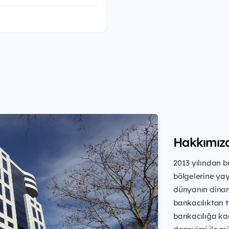
Hakkımız
2013 yılından b
bölgelerine yay
dünyanın dinam
bankacılıktan ti
bankacılığa kad