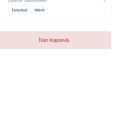
Çalışma Lokasyonları
2
İstanbul
Hibrit
İlan Kapandı.