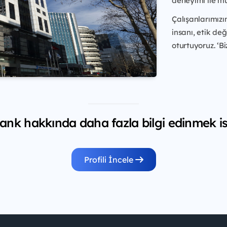
deneyimi ile mü
Çalışanlarımızı
insanı, etik de
oturtuyoruz. ‘Bi
nk hakkında daha fazla bilgi edinmek is
Profili İncele