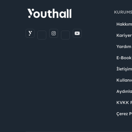
KURUM
Hakkım
Kariyer
Yardım
E-Book
İletişi
Kullanı
Aydınl
KVKK Po
Çerez P