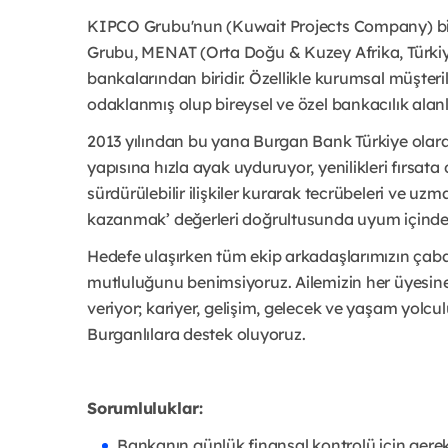
KIPCO Grubu'nun (Kuwait Projects Company) bir 
Grubu, MENAT (Orta Doğu & Kuzey Afrika, Türkiy
bankalarından biridir. Özellikle kurumsal müşteri
odaklanmış olup bireysel ve özel bankacılık alan
2013 yılından bu yana Burgan Bank Türkiye olara
yapısına hızla ayak uyduruyor, yenilikleri fırsa
sürdürülebilir ilişkiler kurarak tecrübeleri ve uzm
kazanmak’ değerleri doğrultusunda uyum içinde 
Hedefe ulaşırken tüm ekip arkadaşlarımızın çaba
mutluluğunu benimsiyoruz. Ailemizin her üyesine
veriyor; kariyer, gelişim, gelecek ve yaşam yolc
Burganlılara destek oluyoruz.
Sorumluluklar:
Bankanın günlük finansal kontrolü için gerek