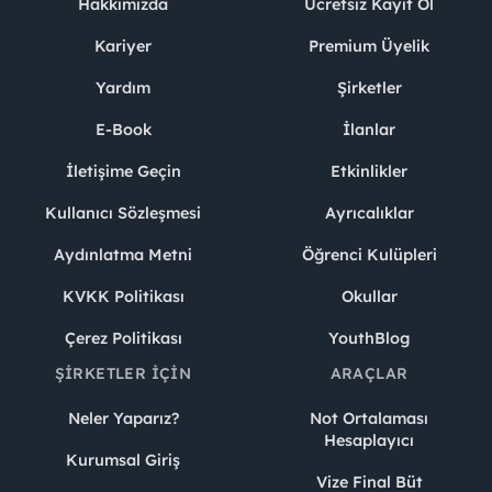
Hakkımızda
Ücretsiz Kayıt Ol
Kariyer
Premium Üyelik
Yardım
Şirketler
E-Book
İlanlar
İletişime Geçin
Etkinlikler
Kullanıcı Sözleşmesi
Ayrıcalıklar
Aydınlatma Metni
Öğrenci Kulüpleri
KVKK Politikası
Okullar
Çerez Politikası
YouthBlog
ŞIRKETLER İÇIN
ARAÇLAR
Neler Yaparız?
Not Ortalaması
Hesaplayıcı
Kurumsal Giriş
Vize Final Büt