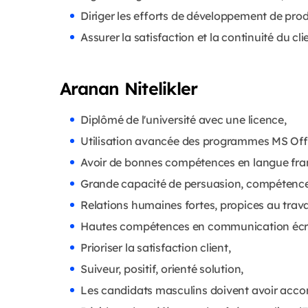
Diriger les efforts de développement de pro
Assurer la satisfaction et la continuité du cli
Aranan Nitelikler
Diplômé de l'université avec une licence,
Utilisation avancée des programmes MS Off
Avoir de bonnes compétences en langue franç
Grande capacité de persuasion, compétences 
Relations humaines fortes, propices au trava
Hautes compétences en communication écrit
Prioriser la satisfaction client,
Suiveur, positif, orienté solution,
Les candidats masculins doivent avoir accomp