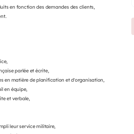
duits en fonction des demandes des clients,
ent.
ice,
aise parlée et écrite,
en matière de planification et d'organisation,
il en équipe,
e et verbale,
li leur service militaire,