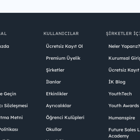
SAL
KULLANICILAR
ŞIRKETLER İÇ
ızda
Ücretsiz Kayıt Ol
Neler Yaparız?
Premium Üyelik
Kurumsal Giri
Şirketler
Ücretsiz Kayıt
İlanlar
İK Blog
me Geçin
Etkinlikler
YouthTech
cı Sözleşmesi
Ayrıcalıklar
Youth Award
atma Metni
Öğrenci Kulüpleri
Humanspire
litikası
Okullar
Future Sales 
Academy