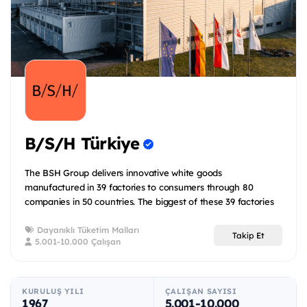
B/S/H Türkiye
The BSH Group delivers innovative white goods
manufactured in 39 factories to consumers through 80
companies in 50 countries. The biggest of these 39 factories
is...
Dayanıklı Tüketim Malları
Takip Et
5.001-10.000 Çalışan
KURULUŞ YILI
ÇALIŞAN SAYISI
1967
5.001-10.000