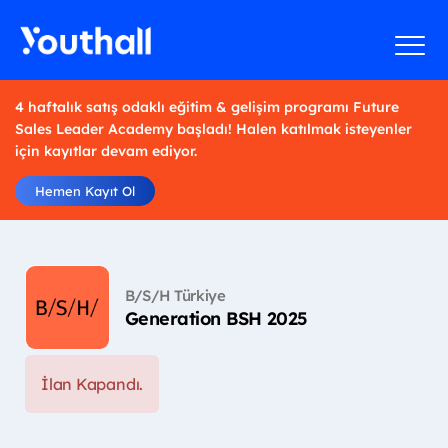
4 haftalık satış odaklı eğitim & gelişim programı Future
Sales Leader Academy başladı! Halen katılmak isteyenler
için kayıtlar devam ediyor.
Hemen Kayıt Ol
B/S/H Türkiye
Generation BSH 2025
İlan Kapandı.