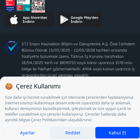
STJ İnsan Kaynakları Bilişim ve Danışmanlık A.Ş. Özel İstihdam
Bürosu Olarak 13/05/2025 - 12/05/2028 tarihleri arasında
faaliyette bulunmak üzere, Türkiye İş Kurumu tarafından
18/04/2025 tarih ve 18095710 sayılı karar uyarınca 1078 nolu
belge ile faaliyet göstermektedir. 4904 sayılı kanun uyarınca iş
arayanlardan ücret alınması yasaktır.