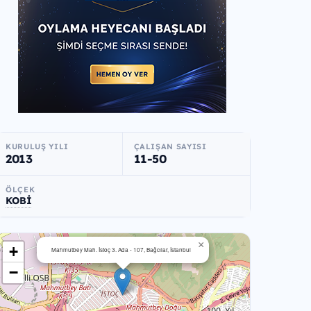
KURULUŞ YILI
ÇALIŞAN SAYISI
2013
11-50
ÖLÇEK
KOBİ
×
+
Mahmutbey Mah. İstoç 3. Ada - 107, Bağcılar, İstanbul
−