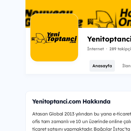
Yenitoptanc
İnternet
·
289 takipç
Anasayfa
İlan
Yenitoptanci.com Hakkında
Atasan Global 2013 yılından bu yana e-ticaret 
ofis tam zamanlı ve 10 un üzerinde online çal
ticaret satışını yapmaktadır. Bağcılar İstoç't