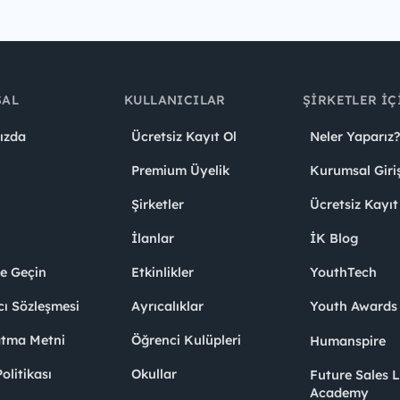
SAL
KULLANICILAR
ŞIRKETLER İÇ
ızda
Ücretsiz Kayıt Ol
Neler Yaparız?
Premium Üyelik
Kurumsal Giri
Şirketler
Ücretsiz Kayıt
İlanlar
İK Blog
me Geçin
Etkinlikler
YouthTech
cı Sözleşmesi
Ayrıcalıklar
Youth Award
atma Metni
Öğrenci Kulüpleri
Humanspire
litikası
Okullar
Future Sales 
Academy