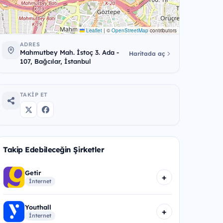
Leaflet
|
©
OpenStreetMap
contributors
ADRES
Mahmutbey Mah. İstoç 3. Ada -
Haritada aç
107, Bağcılar, İstanbul
TAKIP ET
Takip Edebileceğin Şirketler
Getir
+
İnternet
Youthall
+
İnternet