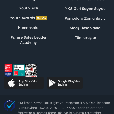
YouthTech
YKS Geri Sayım Sayacı
Youth Awards
Pomodoro Zamanlayıcı
Oy Ver
Humanspire
Maaş Hesaplayıcı
Future Sales Leader
Tüm araçlar
Academy
STJ İnsan Kaynakları Bilişim ve Danışmanlık A.Ş. Özel İstihdam
Bürosu Olarak 13/05/2025 - 12/05/2028 tarihleri arasında
faaliyette bulunmak üzere, Türkiye İş Kurumu tarafından