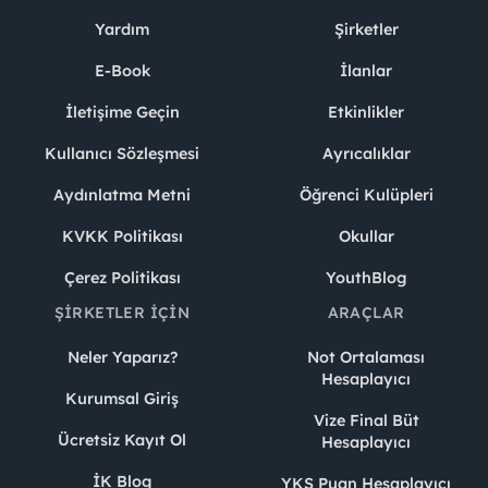
Yardım
Şirketler
E-Book
İlanlar
İletişime Geçin
Etkinlikler
Kullanıcı Sözleşmesi
Ayrıcalıklar
Aydınlatma Metni
Öğrenci Kulüpleri
KVKK Politikası
Okullar
Çerez Politikası
YouthBlog
ŞIRKETLER İÇIN
ARAÇLAR
Neler Yaparız?
Not Ortalaması
Hesaplayıcı
Kurumsal Giriş
Vize Final Büt
Ücretsiz Kayıt Ol
Hesaplayıcı
İK Blog
YKS Puan Hesaplayıcı