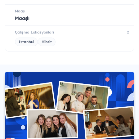
Maaş
Maaşlı
Çalışma Lokasyonları
2
İstanbul
Hibrit