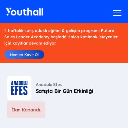
4 haftalık satış odaklı eğitim & gelişim programı Future
Sales Leader Academy başladı! Halen katılmak isteyenler
için kayıtlar devam ediyor.
Hemen Kayıt Ol
Anadolu Efes
Satışta Bir Gün Etkinliği
İlan Kapandı.