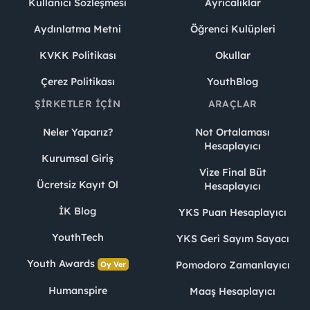
Kullanıcı Sözleşmesi
Ayrıcalıklar
Aydınlatma Metni
Öğrenci Kulüpleri
KVKK Politikası
Okullar
Çerez Politikası
YouthBlog
ŞIRKETLER İÇIN
ARAÇLAR
Neler Yaparız?
Not Ortalaması
Hesaplayıcı
Kurumsal Giriş
Vize Final Büt
Ücretsiz Kayıt Ol
Hesaplayıcı
İK Blog
YKS Puan Hesaplayıcı
YouthTech
YKS Geri Sayım Sayacı
Youth Awards
Pomodoro Zamanlayıcı
Oy Ver
Humanspire
Maaş Hesaplayıcı