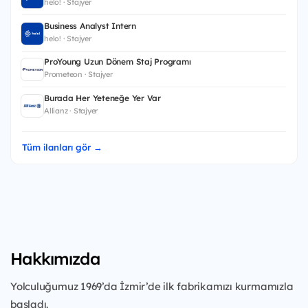
helo! · Stajyer
Business Analyst Intern
helo! · Stajyer
ProYoung Uzun Dönem Staj Programı
Prometeon · Stajyer
Burada Her Yeteneğe Yer Var
Allianz · Stajyer
Tüm ilanları gör →
Hakkımızda
Yolculuğumuz 1969’da İzmir’de ilk fabrikamızı kurmamızla
başladı.