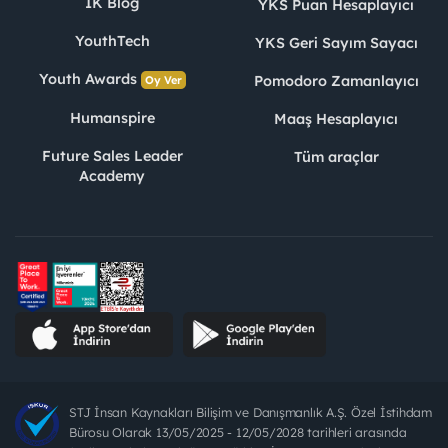
İK Blog
YKS Puan Hesaplayıcı
YouthTech
YKS Geri Sayım Sayacı
Youth Awards
Pomodoro Zamanlayıcı
Oy Ver
Humanspire
Maaş Hesaplayıcı
Future Sales Leader
Tüm araçlar
Academy
STJ İnsan Kaynakları Bilişim ve Danışmanlık A.Ş. Özel İstihdam
Bürosu Olarak 13/05/2025 - 12/05/2028 tarihleri arasında