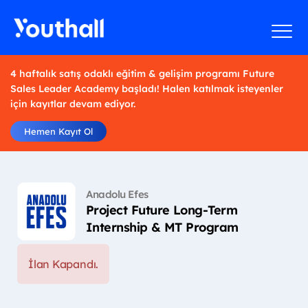
4 haftalık satış odaklı eğitim & gelişim programı Future
Sales Leader Academy başladı! Halen katılmak isteyenler
için kayıtlar devam ediyor.
Hemen Kayıt Ol
Anadolu Efes
Project Future Long-Term
Internship & MT Program
İlan Kapandı.