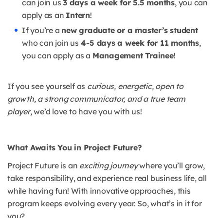
can join us
3 days a week for 5.5 months
, you can
apply as an
Intern
!
If you’re a
new graduate or a master’s student
who can join us
4-5 days a week for 11 months
,
you can apply as a
Management Trainee
!
If you see yourself as
curious, energetic, open to
growth, a strong communicator, and a true team
player
, we’d love to have you with us!
What Awaits You in Project Future?
Project Future is an
exciting journey
where you’ll grow,
take responsibility, and experience real business life, all
while having fun! With innovative approaches, this
program keeps evolving every year. So, what’s in it for
you?