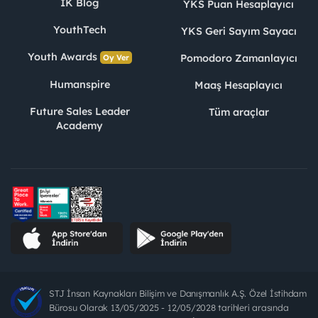
İK Blog
YKS Puan Hesaplayıcı
YouthTech
YKS Geri Sayım Sayacı
Youth Awards
Pomodoro Zamanlayıcı
Oy Ver
Humanspire
Maaş Hesaplayıcı
Future Sales Leader
Tüm araçlar
Academy
STJ İnsan Kaynakları Bilişim ve Danışmanlık A.Ş. Özel İstihdam
Bürosu Olarak 13/05/2025 - 12/05/2028 tarihleri arasında