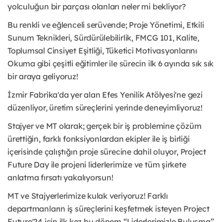
yolculuğun bir parçası olanları neler mi bekliyor?
Bu renkli ve eğlenceli serüvende; Proje Yönetimi, Etkili
Sunum Teknikleri, Sürdürülebilirlik, FMCG 101, Kalite,
Toplumsal Cinsiyet Eşitliği, Tüketici Motivasyonlarını
Okuma gibi çeşitli eğitimler ile sürecin ilk 6 ayında sık sık
bir araya geliyoruz!
İzmir Fabrika'da yer alan Efes Yenilik Atölyesi'ne gezi
düzenliyor, üretim süreçlerini yerinde deneyimliyoruz!
Stajyer ve MT olarak; gerçek bir iş problemine çözüm
ürettiğin, farklı fonksiyonlardan ekipler ile iş birliği
içerisinde çalıştığın proje sürecine dahil oluyor, Project
Future Day ile projeni liderlerimize ve tüm şirkete
anlatma fırsatı yakalıyorsun!
MT ve Stajyerlerimize kulak veriyoruz! Farklı
departmanların iş süreçlerini keşfetmek isteyen Project
Future'24 için ilk kez bu dönem “Liderlerimizle Buluşma”