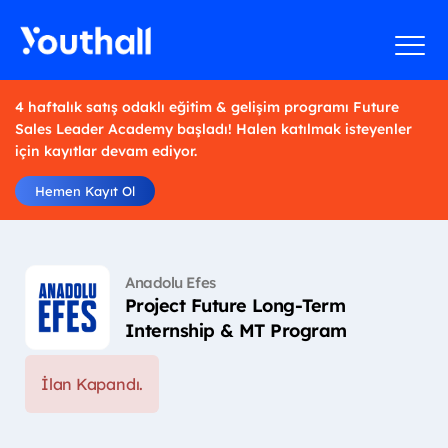
4 haftalık satış odaklı eğitim & gelişim programı Future
Sales Leader Academy başladı! Halen katılmak isteyenler
için kayıtlar devam ediyor.
Hemen Kayıt Ol
Anadolu Efes
Project Future Long-Term
Internship & MT Program
İlan Kapandı.