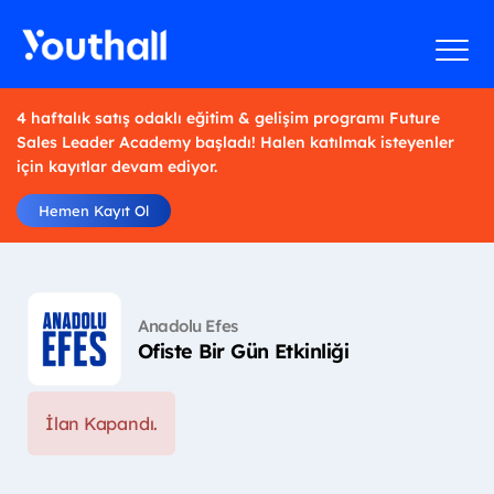
4 haftalık satış odaklı eğitim & gelişim programı Future
Sales Leader Academy başladı! Halen katılmak isteyenler
için kayıtlar devam ediyor.
Hemen Kayıt Ol
Anadolu Efes
Ofiste Bir Gün Etkinliği
İlan Kapandı.