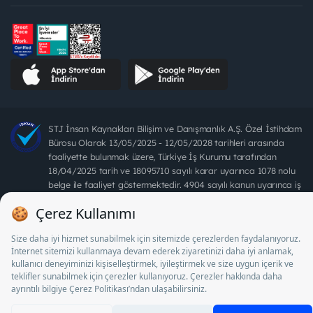
STJ İnsan Kaynakları Bilişim ve Danışmanlık A.Ş. Özel İstihdam
Bürosu Olarak 13/05/2025 - 12/05/2028 tarihleri arasında
faaliyette bulunmak üzere, Türkiye İş Kurumu tarafından
18/04/2025 tarih ve 18095710 sayılı karar uyarınca 1078 nolu
belge ile faaliyet göstermektedir. 4904 sayılı kanun uyarınca iş
arayanlardan ücret alınması yasaktır.