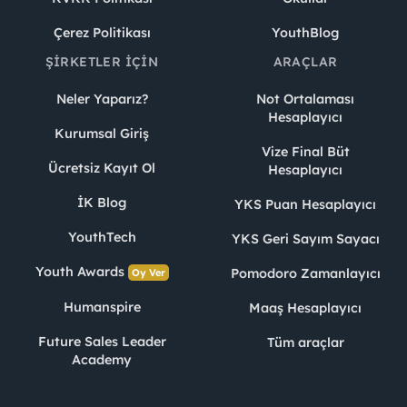
Çerez Politikası
YouthBlog
ŞIRKETLER İÇIN
ARAÇLAR
Neler Yaparız?
Not Ortalaması
Hesaplayıcı
Kurumsal Giriş
Vize Final Büt
Ücretsiz Kayıt Ol
Hesaplayıcı
İK Blog
YKS Puan Hesaplayıcı
YouthTech
YKS Geri Sayım Sayacı
Youth Awards
Pomodoro Zamanlayıcı
Oy Ver
Humanspire
Maaş Hesaplayıcı
Future Sales Leader
Tüm araçlar
Academy