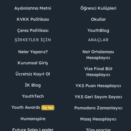
Aydınlatma Metni
Öğrenci Kulüpleri
KVKK Politikası
Okullar
Çerez Politikası
YouthBlog
ŞIRKETLER İÇIN
ARAÇLAR
Neler Yaparız?
Not Ortalaması
Hesaplayıcı
Kurumsal Giriş
Vize Final Büt
Ücretsiz Kayıt Ol
Hesaplayıcı
İK Blog
YKS Puan Hesaplayıcı
YouthTech
YKS Geri Sayım Sayacı
Youth Awards
Pomodoro Zamanlayıcı
Oy Ver
Humanspire
Maaş Hesaplayıcı
Future Sales Leader
Tüm araçlar