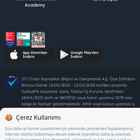
Academy
STJ İnsan Kaynakları Bilişim ve Danışmanlık A.Ş. Özel İstihdam
Bürosu Olarak 13/05/2025 - 12/05/2028 tarihleri arasında
faaliyette bulunmak üzere, Türkiye İş Kurumu tarafından
18/04/2025 tarih ve 18095710 sayılı karar uyarınca 1078 nolu
belge ile faaliyet göstermektedir. 4904 sayılı kanun uyarınca iş
arayanlardan ücret alınması yasaktır.