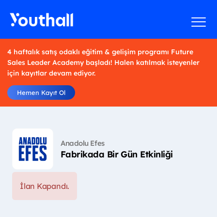
4 haftalık satış odaklı eğitim & gelişim programı Future
Sales Leader Academy başladı! Halen katılmak isteyenler
için kayıtlar devam ediyor.
Hemen Kayıt Ol
Anadolu Efes
Fabrikada Bir Gün Etkinliği
İlan Kapandı.