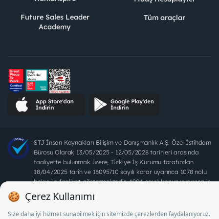
Future Sales Leader
Tüm araçlar
Academy
STJ İnsan Kaynakları Bilişim ve Danışmanlık A.Ş. Özel İstihdam
Bürosu Olarak 13/05/2025 - 12/05/2028 tarihleri arasında
faaliyette bulunmak üzere, Türkiye İş Kurumu tarafından
18/04/2025 tarih ve 18095710 sayılı karar uyarınca 1078 nolu
belge ile faaliyet göstermektedir. 4904 sayılı kanun uyarınca iş
arayanlardan ücret alınması yasaktır.