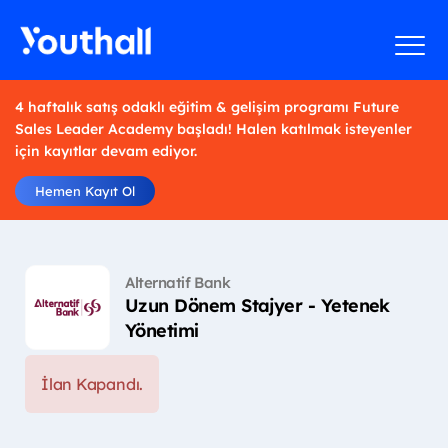
4 haftalık satış odaklı eğitim & gelişim programı Future
Sales Leader Academy başladı! Halen katılmak isteyenler
için kayıtlar devam ediyor.
Hemen Kayıt Ol
Alternatif Bank
Uzun Dönem Stajyer - Yetenek
Yönetimi
İlan Kapandı.