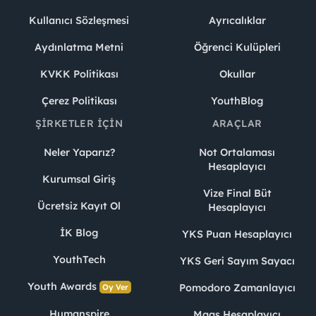
Kullanıcı Sözleşmesi
Ayrıcalıklar
Aydınlatma Metni
Öğrenci Kulüpleri
KVKK Politikası
Okullar
Çerez Politikası
YouthBlog
ŞIRKETLER İÇIN
ARAÇLAR
Neler Yaparız?
Not Ortalaması
Hesaplayıcı
Kurumsal Giriş
Vize Final Büt
Ücretsiz Kayıt Ol
Hesaplayıcı
İK Blog
YKS Puan Hesaplayıcı
YouthTech
YKS Geri Sayım Sayacı
Youth Awards
Pomodoro Zamanlayıcı
Oy Ver
Humanspire
Maaş Hesaplayıcı