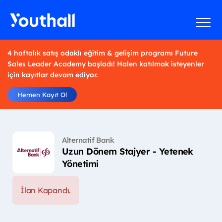
4 haftalık satış odaklı eğitim & gelişim programı Future
Sales Leader Academy başladı! Halen katılmak isteyenler
için kayıtlar devam ediyor.
Hemen Kayıt Ol
Alternatif Bank
Uzun Dönem Stajyer - Yetenek
Yönetimi
İlan Kapandı.