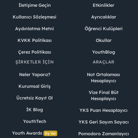
İletişime Geçin
Etkinlikler
Kullanıcı Sözleşmesi
Ayrıcalıklar
Aydınlatma Metni
Öğrenci Kulüpleri
KVKK Politikası
Okullar
Çerez Politikası
YouthBlog
ŞIRKETLER İÇIN
ARAÇLAR
Neler Yaparız?
Not Ortalaması
Hesaplayıcı
Kurumsal Giriş
Vize Final Büt
Ücretsiz Kayıt Ol
Hesaplayıcı
İK Blog
YKS Puan Hesaplayıcı
YouthTech
YKS Geri Sayım Sayacı
Youth Awards
Pomodoro Zamanlayıcı
Oy Ver