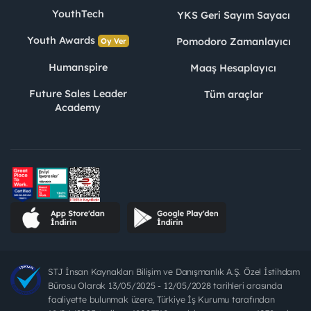
YouthTech
YKS Geri Sayım Sayacı
Youth Awards
Pomodoro Zamanlayıcı
Oy Ver
Humanspire
Maaş Hesaplayıcı
Future Sales Leader
Tüm araçlar
Academy
STJ İnsan Kaynakları Bilişim ve Danışmanlık A.Ş. Özel İstihdam
Bürosu Olarak 13/05/2025 - 12/05/2028 tarihleri arasında
faaliyette bulunmak üzere, Türkiye İş Kurumu tarafından