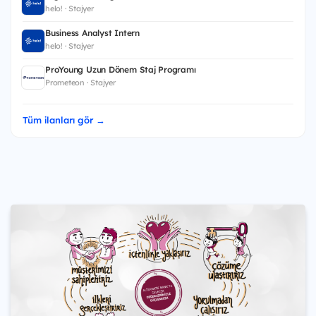
helo! · Stajyer
Business Analyst Intern
helo! · Stajyer
ProYoung Uzun Dönem Staj Programı
Prometeon · Stajyer
Tüm ilanları gör →