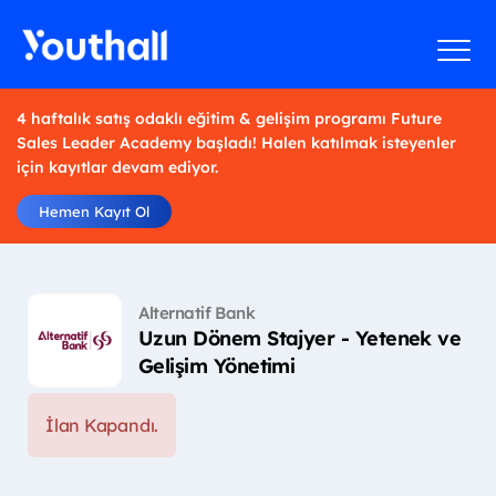
4 haftalık satış odaklı eğitim & gelişim programı Future
Sales Leader Academy başladı! Halen katılmak isteyenler
için kayıtlar devam ediyor.
Hemen Kayıt Ol
Alternatif Bank
Uzun Dönem Stajyer - Yetenek ve
Gelişim Yönetimi
İlan Kapandı.