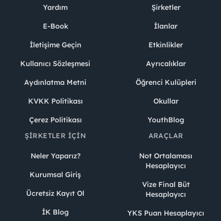
Yardım
Şirketler
E-Book
İlanlar
İletişime Geçin
Etkinlikler
Kullanıcı Sözleşmesi
Ayrıcalıklar
Aydınlatma Metni
Öğrenci Kulüpleri
KVKK Politikası
Okullar
Çerez Politikası
YouthBlog
ŞIRKETLER İÇIN
ARAÇLAR
Neler Yaparız?
Not Ortalaması
Hesaplayıcı
Kurumsal Giriş
Vize Final Büt
Ücretsiz Kayıt Ol
Hesaplayıcı
İK Blog
YKS Puan Hesaplayıcı