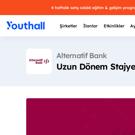
4 haftalık satış odaklı eğitim & gelişim prog
Şirketler
İlanlar
Etkinlikler
Ay
Alternatif Bank
Uzun Dönem Stajyer
Y
29 