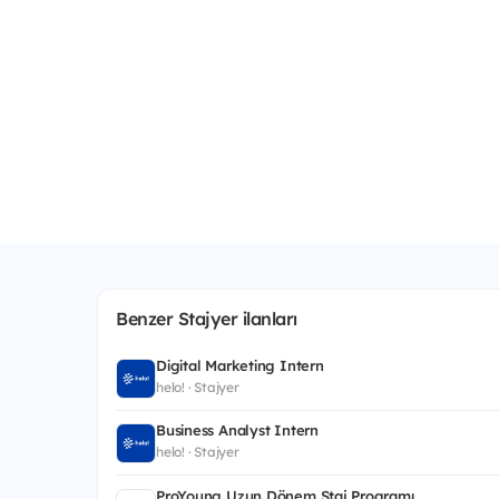
Benzer Stajyer ilanları
Digital Marketing Intern
helo! · Stajyer
Business Analyst Intern
helo! · Stajyer
ProYoung Uzun Dönem Staj Programı