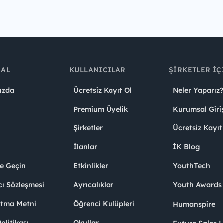
SAL
KULLANICILAR
ŞIRKETLER İÇ
ızda
Ücretsiz Kayıt Ol
Neler Yaparız?
Premium Üyelik
Kurumsal Giri
Şirketler
Ücretsiz Kayıt
İlanlar
İK Blog
me Geçin
Etkinlikler
YouthTech
cı Sözleşmesi
Ayrıcalıklar
Youth Award
atma Metni
Öğrenci Kulüpleri
Humanspire
litikası
Okullar