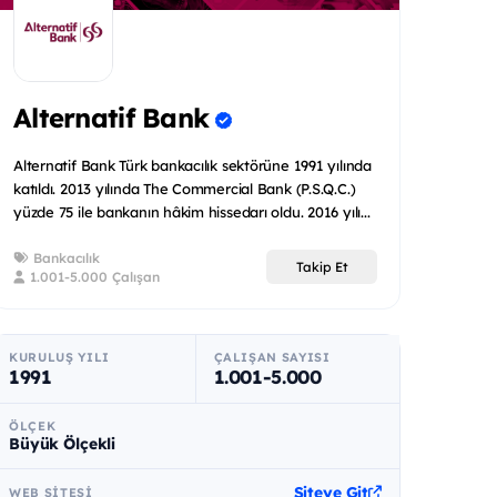
Alternatif Bank
Alternatif Bank Türk bankacılık sektörüne 1991 yılında
katıldı. 2013 yılında The Commercial Bank (P.S.Q.C.)
yüzde 75 ile bankanın hâkim hissedarı oldu. 2016 yılı...
Bankacılık
Takip Et
1.001-5.000 Çalışan
KURULUŞ YILI
ÇALIŞAN SAYISI
1991
1.001-5.000
ÖLÇEK
Büyük Ölçekli
Siteye Git
WEB SITESI