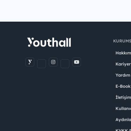
KURUM
Hakkım
Kariyer
Yardım
E-Book
İletişi
Kullanı
Aydınl
KVKK Po