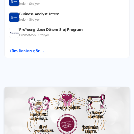
helo! · Stajyer
Business Analyst Intern
helo! · Stajyer
ProYoung Uzun Dönem Staj Programı
Prometeon · Stajyer
Tüm ilanları gör →