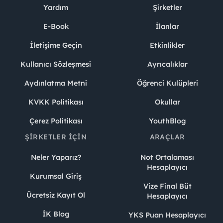
Yardım
Şirketler
E-Book
İlanlar
İletişime Geçin
Etkinlikler
Kullanıcı Sözleşmesi
Ayrıcalıklar
Aydınlatma Metni
Öğrenci Kulüpleri
KVKK Politikası
Okullar
Çerez Politikası
YouthBlog
ŞIRKETLER İÇIN
ARAÇLAR
Neler Yaparız?
Not Ortalaması
Hesaplayıcı
Kurumsal Giriş
Vize Final Büt
Ücretsiz Kayıt Ol
Hesaplayıcı
İK Blog
YKS Puan Hesaplayıcı