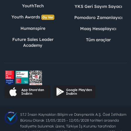
YouthTech
YKS Geri Sayım Sayacı
Youth Awards
Pomodoro Zamanlayıcı
Oy Ver
Humanspire
Maaş Hesaplayıcı
Future Sales Leader
Tüm araçlar
Academy
STJ İnsan Kaynakları Bilişim ve Danışmanlık A.Ş. Özel İstihdam
Bürosu Olarak 13/05/2025 - 12/05/2028 tarihleri arasında
faaliyette bulunmak üzere, Türkiye İş Kurumu tarafından