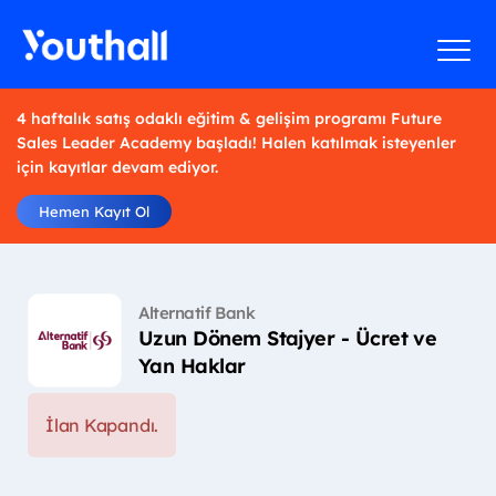
4 haftalık satış odaklı eğitim & gelişim programı Future
Sales Leader Academy başladı! Halen katılmak isteyenler
için kayıtlar devam ediyor.
Hemen Kayıt Ol
Alternatif Bank
Uzun Dönem Stajyer - Ücret ve
Yan Haklar
İlan Kapandı.