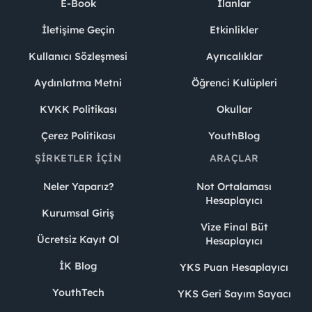
E-Book
İlanlar
İletişime Geçin
Etkinlikler
Kullanıcı Sözleşmesi
Ayrıcalıklar
Aydınlatma Metni
Öğrenci Kulüpleri
KVKK Politikası
Okullar
Çerez Politikası
YouthBlog
ŞIRKETLER İÇIN
ARAÇLAR
Neler Yaparız?
Not Ortalaması
Hesaplayıcı
Kurumsal Giriş
Vize Final Büt
Ücretsiz Kayıt Ol
Hesaplayıcı
İK Blog
YKS Puan Hesaplayıcı
YouthTech
YKS Geri Sayım Sayacı