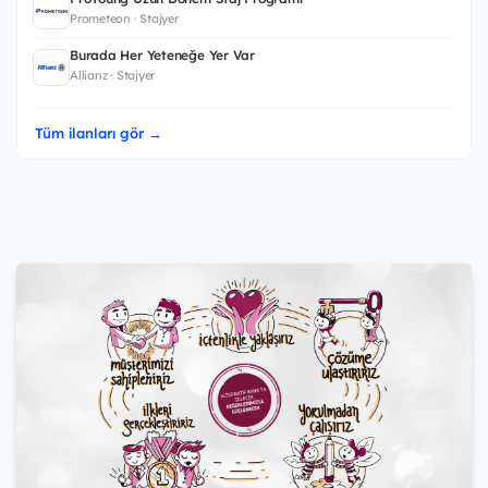
Prometeon · Stajyer
Burada Her Yeteneğe Yer Var
Allianz · Stajyer
Tüm ilanları gör →