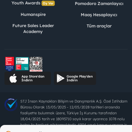
Youth Awards
Pomodoro Zamanlayıcı
Oy Ver
Humanspire
Maaş Hesaplayıcı
Future Sales Leader
Tüm araçlar
Academy
STJ İnsan Kaynakları Bilişim ve Danışmanlık A.Ş. Özel İstihdam
Bürosu Olarak 13/05/2025 - 12/05/2028 tarihleri arasında
faaliyette bulunmak üzere, Türkiye İş Kurumu tarafından
18/04/2025 tarih ve 18095710 sayılı karar uyarınca 1078 nolu
belge ile faaliyet göstermektedir. 4904 sayılı kanun uyarınca iş
arayanlardan ücret alınması yasaktır.