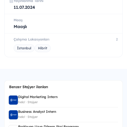
Yayınlanma Tarihi
11.07.2024
Maaş
Maaşlı
Çalışma Lokasyonları
2
İstanbul
Hibrit
Benzer Stajyer ilanları
Digital Marketing Intern
helo! · Stajyer
Business Analyst Intern
helo! · Stajyer
ProYoung Uzun Dönem Staj Programı