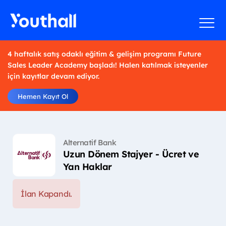
4 haftalık satış odaklı eğitim & gelişim programı Future
Sales Leader Academy başladı! Halen katılmak isteyenler
için kayıtlar devam ediyor.
Hemen Kayıt Ol
Alternatif Bank
Uzun Dönem Stajyer - Ücret ve
Yan Haklar
İlan Kapandı.