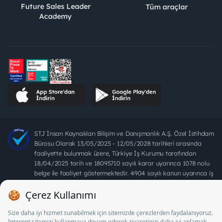
Future Sales Leader
Tüm araçlar
Academy
STJ İnsan Kaynakları Bilişim ve Danışmanlık A.Ş. Özel İstihdam
Bürosu Olarak 13/05/2025 - 12/05/2028 tarihleri arasında
faaliyette bulunmak üzere, Türkiye İş Kurumu tarafından
18/04/2025 tarih ve 18095710 sayılı karar uyarınca 1078 nolu
belge ile faaliyet göstermektedir. 4904 sayılı kanun uyarınca iş
arayanlardan ücret alınması yasaktır.