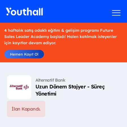
4 haftalık satış odaklı eğitim & gelişim programı Future
Sales Leader Academy başladı! Halen katılmak isteyenler
için kayıtlar devam ediyor.
Hemen Kayıt Ol
Alternatif Bank
Uzun Dönem Stajyer - Süreç
Yönetimi
İlan Kapandı.