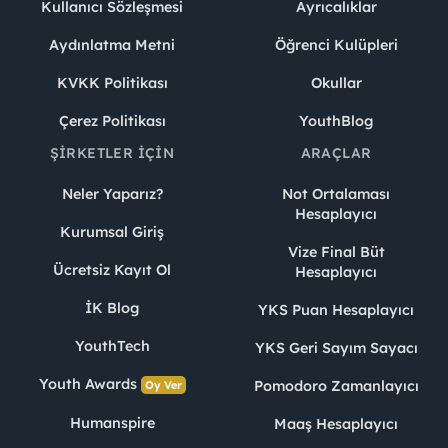
Kullanıcı Sözleşmesi
Ayrıcalıklar
Aydınlatma Metni
Öğrenci Kulüpleri
KVKK Politikası
Okullar
Çerez Politikası
YouthBlog
ŞIRKETLER İÇIN
ARAÇLAR
Neler Yaparız?
Not Ortalaması
Hesaplayıcı
Kurumsal Giriş
Vize Final Büt
Ücretsiz Kayıt Ol
Hesaplayıcı
İK Blog
YKS Puan Hesaplayıcı
YouthTech
YKS Geri Sayım Sayacı
Youth Awards
Pomodoro Zamanlayıcı
Oy Ver
Humanspire
Maaş Hesaplayıcı