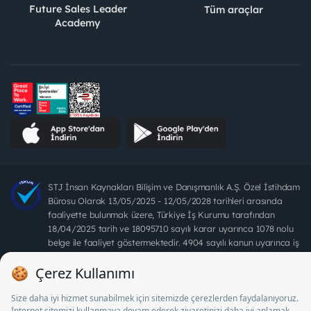
Future Sales Leader
Tüm araçlar
Academy
STJ İnsan Kaynakları Bilişim ve Danışmanlık A.Ş. Özel İstihdam
Bürosu Olarak 13/05/2025 - 12/05/2028 tarihleri arasında
faaliyette bulunmak üzere, Türkiye İş Kurumu tarafından
18/04/2025 tarih ve 18095710 sayılı karar uyarınca 1078 nolu
belge ile faaliyet göstermektedir. 4904 sayılı kanun uyarınca iş
arayanlardan ücret alınması yasaktır.