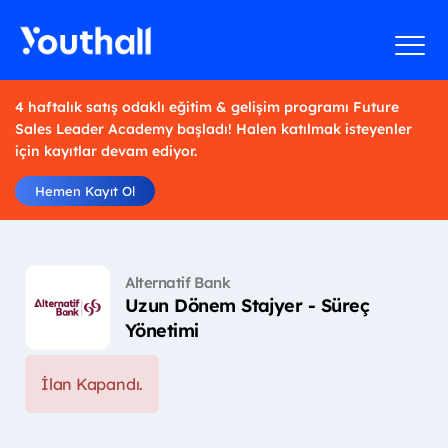
4 haftalık satış odaklı eğitim & gelişim programı Future
Sales Leader Academy başladı! Halen katılmak isteyenler
için kayıtlar devam ediyor.
Hemen Kayıt Ol
Alternatif Bank
Uzun Dönem Stajyer - Süreç
Yönetimi
İlan Kapandı.