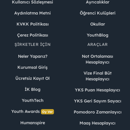
Kullanıcı Sözleşmesi
Ayrıcalıklar
Aydınlatma Metni
Öğrenci Kulüpleri
KVKK Politikası
Okullar
Çerez Politikası
YouthBlog
ŞIRKETLER İÇIN
ARAÇLAR
Neler Yaparız?
Not Ortalaması
Hesaplayıcı
Kurumsal Giriş
Vize Final Büt
Ücretsiz Kayıt Ol
Hesaplayıcı
İK Blog
YKS Puan Hesaplayıcı
YouthTech
YKS Geri Sayım Sayacı
Youth Awards
Pomodoro Zamanlayıcı
Oy Ver
Humanspire
Maaş Hesaplayıcı