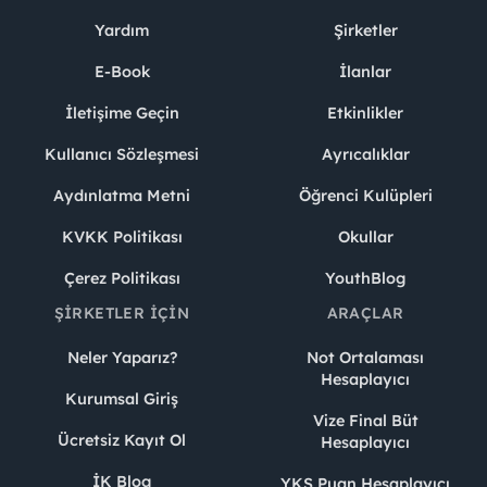
Yardım
Şirketler
E-Book
İlanlar
İletişime Geçin
Etkinlikler
Kullanıcı Sözleşmesi
Ayrıcalıklar
Aydınlatma Metni
Öğrenci Kulüpleri
KVKK Politikası
Okullar
Çerez Politikası
YouthBlog
ŞIRKETLER İÇIN
ARAÇLAR
Neler Yaparız?
Not Ortalaması
Hesaplayıcı
Kurumsal Giriş
Vize Final Büt
Ücretsiz Kayıt Ol
Hesaplayıcı
İK Blog
YKS Puan Hesaplayıcı