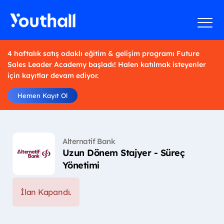
4 haftalık satış odaklı eğitim & gelişim programı Future
Sales Leader Academy başladı! Halen katılmak isteyenler
için kayıtlar devam ediyor.
Hemen Kayıt Ol
Alternatif Bank
Uzun Dönem Stajyer - Süreç
Yönetimi
İlan Kapandı.