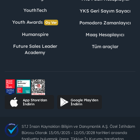
YouthTech
YKS Geri Sayım Sayacı
Youth Awards
Pomodoro Zamanlayıcı
Oy Ver
Humanspire
Maaş Hesaplayıcı
Future Sales Leader
Tüm araçlar
Academy
STJ İnsan Kaynakları Bilişim ve Danışmanlık A.Ş. Özel İstihdam
Bürosu Olarak 13/05/2025 - 12/05/2028 tarihleri arasında
faaliyette bulunmak üzere, Türkiye İş Kurumu tarafından