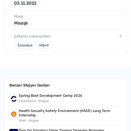
03.11.2022
Maaş
Maaşlı
Çalışma Lokasyonları
2
İstanbul
Hibrit
Benzer Stajyer ilanları
Spring Boot Development Camp 2026
Commencis · Stajyer
Health Security Safety Environment (HSSE) Long Term
Internship
Shell · Stajyer
Tam Da Sigortacı Olma Zamanı Deneyim Programı