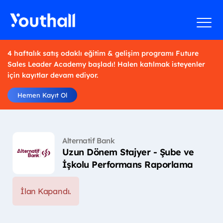
4 haftalık satış odaklı eğitim & gelişim programı Future
Sales Leader Academy başladı! Halen katılmak isteyenler
için kayıtlar devam ediyor.
Hemen Kayıt Ol
Alternatif Bank
Uzun Dönem Stajyer - Şube ve
İşkolu Performans Raporlama
İlan Kapandı.