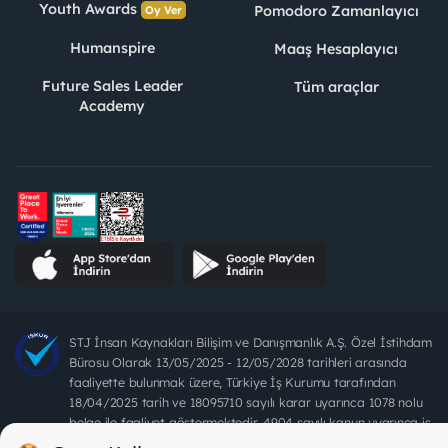
Youth Awards
Pomodoro Zamanlayıcı
Oy Ver
Humanspire
Maaş Hesaplayıcı
Future Sales Leader
Tüm araçlar
Academy
STJ İnsan Kaynakları Bilişim ve Danışmanlık A.Ş. Özel İstihdam
Bürosu Olarak 13/05/2025 - 12/05/2028 tarihleri arasında
faaliyette bulunmak üzere, Türkiye İş Kurumu tarafından
18/04/2025 tarih ve 18095710 sayılı karar uyarınca 1078 nolu
belge ile faaliyet göstermektedir. 4904 sayılı kanun uyarınca iş
arayanlardan ücret alınması yasaktır.