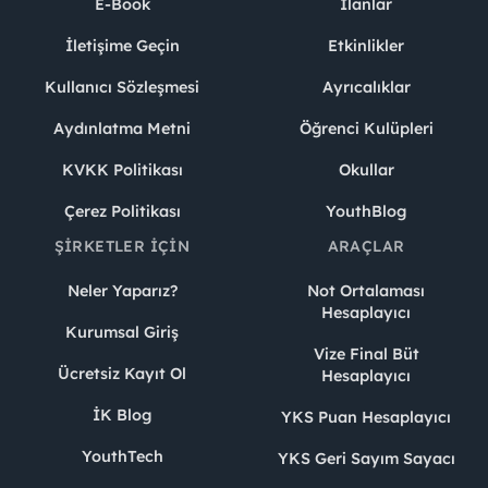
E-Book
İlanlar
İletişime Geçin
Etkinlikler
Kullanıcı Sözleşmesi
Ayrıcalıklar
Aydınlatma Metni
Öğrenci Kulüpleri
KVKK Politikası
Okullar
Çerez Politikası
YouthBlog
ŞIRKETLER İÇIN
ARAÇLAR
Neler Yaparız?
Not Ortalaması
Hesaplayıcı
Kurumsal Giriş
Vize Final Büt
Ücretsiz Kayıt Ol
Hesaplayıcı
İK Blog
YKS Puan Hesaplayıcı
YouthTech
YKS Geri Sayım Sayacı