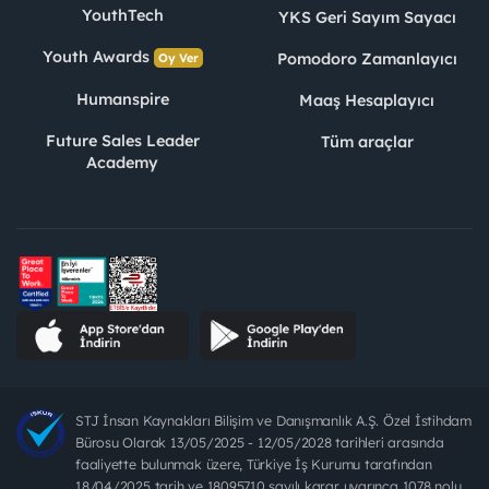
YouthTech
YKS Geri Sayım Sayacı
Youth Awards
Pomodoro Zamanlayıcı
Oy Ver
Humanspire
Maaş Hesaplayıcı
Future Sales Leader
Tüm araçlar
Academy
STJ İnsan Kaynakları Bilişim ve Danışmanlık A.Ş. Özel İstihdam
Bürosu Olarak 13/05/2025 - 12/05/2028 tarihleri arasında
faaliyette bulunmak üzere, Türkiye İş Kurumu tarafından
18/04/2025 tarih ve 18095710 sayılı karar uyarınca 1078 nolu