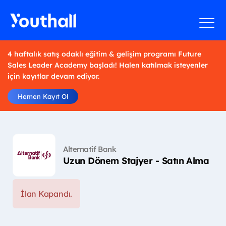
4 haftalık satış odaklı eğitim & gelişim programı Future
Sales Leader Academy başladı! Halen katılmak isteyenler
için kayıtlar devam ediyor.
Hemen Kayıt Ol
Alternatif Bank
Uzun Dönem Stajyer - Satın Alma
İlan Kapandı.