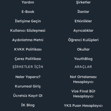
Yardım
Şirketler
E-Book
İlanlar
İletişime Geçin
Etkinlikler
Kullanıcı Sözleşmesi
Ayrıcalıklar
Aydınlatma Metni
Öğrenci Kulüpleri
KVKK Politikası
Okullar
Çerez Politikası
YouthBlog
ŞIRKETLER İÇIN
ARAÇLAR
Neler Yaparız?
Not Ortalaması
Hesaplayıcı
Kurumsal Giriş
Vize Final Büt
Ücretsiz Kayıt Ol
Hesaplayıcı
İK Blog
YKS Puan Hesaplayıcı