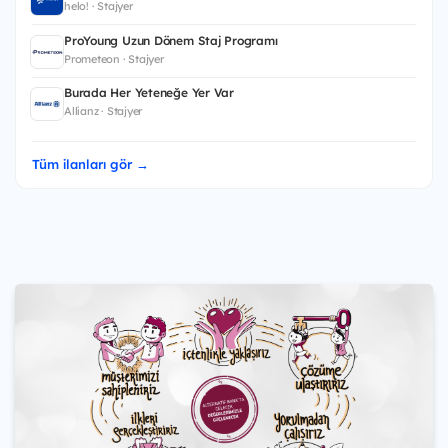
helo! · Stajyer
ProYoung Uzun Dönem Staj Programı
Prometeon · Stajyer
Burada Her Yeteneğe Yer Var
Allianz · Stajyer
Tüm ilanları gör →