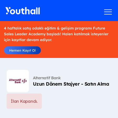
4 haftalık satış odaklı eğitim & gelişim programı Future
Sales Leader Academy başladı! Halen katılmak isteyenler
için kayıtlar devam ediyor.
Hemen Kayıt Ol
Alternatif Bank
Uzun Dönem Stajyer - Satın Alma
İlan Kapandı.