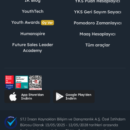
İK Blog
YKS Puan Hesaplayıcı
YouthTech
YKS Geri Sayım Sayacı
Youth Awards
Pomodoro Zamanlayıcı
Oy Ver
Humanspire
Maaş Hesaplayıcı
Future Sales Leader
Tüm araçlar
Academy
STJ İnsan Kaynakları Bilişim ve Danışmanlık A.Ş. Özel İstihdam
Bürosu Olarak 13/05/2025 - 12/05/2028 tarihleri arasında