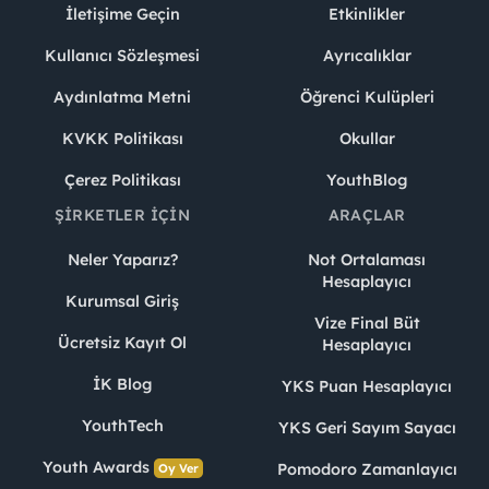
İletişime Geçin
Etkinlikler
Kullanıcı Sözleşmesi
Ayrıcalıklar
Aydınlatma Metni
Öğrenci Kulüpleri
KVKK Politikası
Okullar
Çerez Politikası
YouthBlog
ŞIRKETLER İÇIN
ARAÇLAR
Neler Yaparız?
Not Ortalaması
Hesaplayıcı
Kurumsal Giriş
Vize Final Büt
Ücretsiz Kayıt Ol
Hesaplayıcı
İK Blog
YKS Puan Hesaplayıcı
YouthTech
YKS Geri Sayım Sayacı
Youth Awards
Pomodoro Zamanlayıcı
Oy Ver