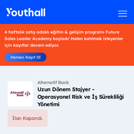
4 haftalık satış odaklı eğitim & gelişim programı Future
Sales Leader Academy başladı! Halen katılmak isteyenler
için kayıtlar devam ediyor.
Hemen Kayıt Ol
Alternatif Bank
Uzun Dönem Stajyer -
Operasyonel Risk ve İş Sürekliliği
Yönetimi
İlan Kapandı.