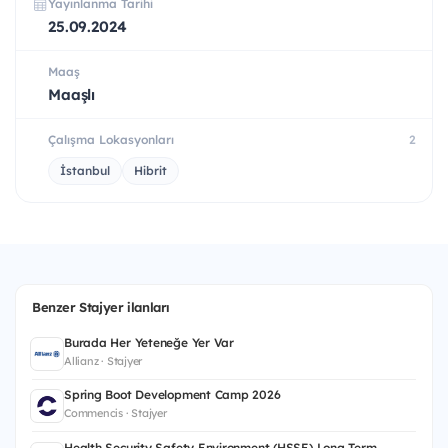
Yayınlanma Tarihi
25.09.2024
Maaş
Maaşlı
Çalışma Lokasyonları
2
İstanbul
Hibrit
Benzer Stajyer ilanları
Burada Her Yeteneğe Yer Var
Allianz · Stajyer
Spring Boot Development Camp 2026
Commencis · Stajyer
Health Security Safety Environment (HSSE) Long Term