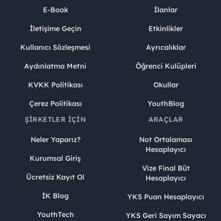
E-Book
İlanlar
İletişime Geçin
Etkinlikler
Kullanıcı Sözleşmesi
Ayrıcalıklar
Aydınlatma Metni
Öğrenci Kulüpleri
KVKK Politikası
Okullar
Çerez Politikası
YouthBlog
ŞIRKETLER İÇIN
ARAÇLAR
Neler Yaparız?
Not Ortalaması
Hesaplayıcı
Kurumsal Giriş
Vize Final Büt
Ücretsiz Kayıt Ol
Hesaplayıcı
İK Blog
YKS Puan Hesaplayıcı
YouthTech
YKS Geri Sayım Sayacı