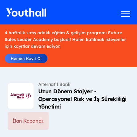
4 haftalık satış odaklı eğitim & gelişim programı Future
Sales Leader Academy başladı! Halen katılmak isteyenler
için kayıtlar devam ediyor.
Hemen Kayıt Ol
Alternatif Bank
Uzun Dönem Stajyer -
Operasyonel Risk ve İş Sürekliliği
Yönetimi
İlan Kapandı.