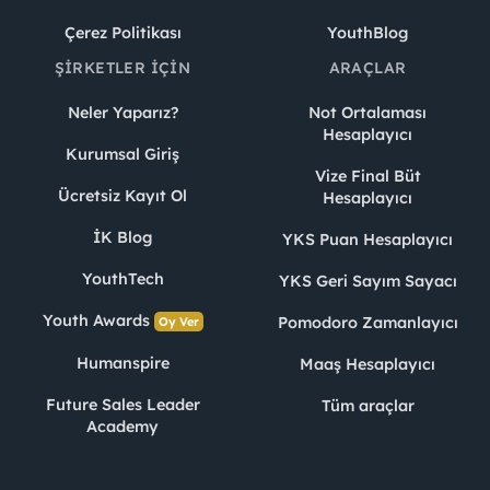
Çerez Politikası
YouthBlog
ŞIRKETLER İÇIN
ARAÇLAR
Neler Yaparız?
Not Ortalaması
Hesaplayıcı
Kurumsal Giriş
Vize Final Büt
Ücretsiz Kayıt Ol
Hesaplayıcı
İK Blog
YKS Puan Hesaplayıcı
YouthTech
YKS Geri Sayım Sayacı
Youth Awards
Pomodoro Zamanlayıcı
Oy Ver
Humanspire
Maaş Hesaplayıcı
Future Sales Leader
Tüm araçlar
Academy