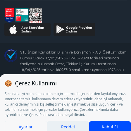
STJ İnsan Kaynakları Bilişim ve Danışmanlık A.Ş. Özel İstihdam
Bürosu Olarak 13/05/2025 - 12/05/2028 tarihleri arasında
faaliyette bulunmak üzere, Türkiye İş Kurumu tarafından
18/04/2025 tarih ve 18095710 sayılı karar uyarınca 1078 nolu
belge ile faaliyet göstermektedir. 4904 sayılı kanun uyarınca iş
arayanlardan ücret alınması yasaktır.