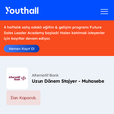
4 haftalık satış odaklı eğitim & gelişim programı Future
Sales Leader Academy başladı! Halen katılmak isteyenler
için kayıtlar devam ediyor.
Hemen Kayıt Ol
Alternatif Bank
Uzun Dönem Stajyer - Muhasebe
İlan Kapandı.