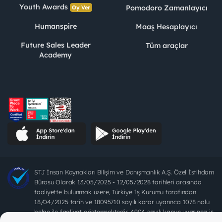
Youth Awards
Pomodoro Zamanlayıcı
Oy Ver
Humanspire
Maaş Hesaplayıcı
Future Sales Leader
Tüm araçlar
Academy
STJ İnsan Kaynakları Bilişim ve Danışmanlık A.Ş. Özel İstihdam
Bürosu Olarak 13/05/2025 - 12/05/2028 tarihleri arasında
faaliyette bulunmak üzere, Türkiye İş Kurumu tarafından
18/04/2025 tarih ve 18095710 sayılı karar uyarınca 1078 nolu
belge ile faaliyet göstermektedir. 4904 sayılı kanun uyarınca iş
arayanlardan ücret alınması yasaktır.