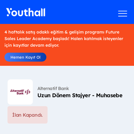
4 haftalık satış odaklı eğitim & gelişim programı Future
Sales Leader Academy başladı! Halen katılmak isteyenler
için kayıtlar devam ediyor.
Hemen Kayıt Ol
Alternatif Bank
Uzun Dönem Stajyer - Muhasebe
İlan Kapandı.