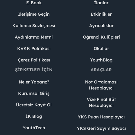
E-Book
İlanlar
İletişime Geçin
Etkinlikler
Kullanıcı Sözleşmesi
Ayrıcalıklar
Aydınlatma Metni
Öğrenci Kulüpleri
KVKK Politikası
Okullar
Çerez Politikası
YouthBlog
ŞIRKETLER İÇIN
ARAÇLAR
Neler Yaparız?
Not Ortalaması
Hesaplayıcı
Kurumsal Giriş
Vize Final Büt
Ücretsiz Kayıt Ol
Hesaplayıcı
İK Blog
YKS Puan Hesaplayıcı
YouthTech
YKS Geri Sayım Sayacı