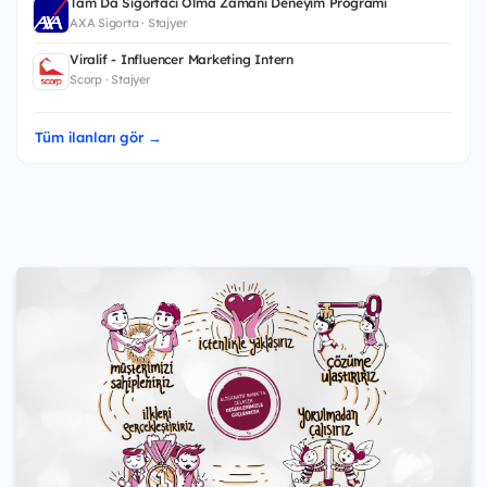
Tam Da Sigortacı Olma Zamanı Deneyim Programı
AXA Sigorta · Stajyer
Viralif - Influencer Marketing Intern
Scorp · Stajyer
Tüm ilanları gör →