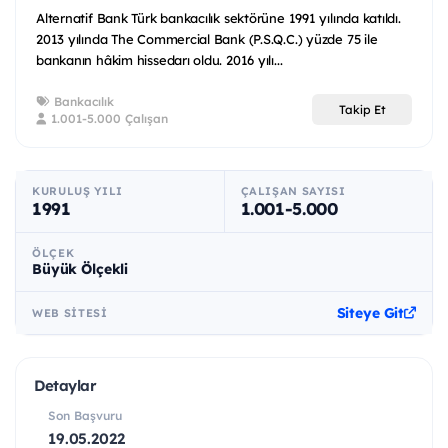
Alternatif Bank Türk bankacılık sektörüne 1991 yılında katıldı.
2013 yılında The Commercial Bank (P.S.Q.C.) yüzde 75 ile
bankanın hâkim hissedarı oldu. 2016 yılı...
Bankacılık
Takip Et
1.001-5.000 Çalışan
KURULUŞ YILI
ÇALIŞAN SAYISI
1991
1.001-5.000
ÖLÇEK
Büyük Ölçekli
Siteye Git
WEB SITESI
Detaylar
Son Başvuru
19.05.2022