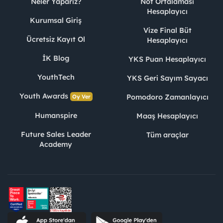
Neler Yaparız?
Not Ortalaması
Hesaplayıcı
Kurumsal Giriş
Vize Final Büt
Ücretsiz Kayıt Ol
Hesaplayıcı
İK Blog
YKS Puan Hesaplayıcı
YouthTech
YKS Geri Sayım Sayacı
Youth Awards
Pomodoro Zamanlayıcı
Oy Ver
Humanspire
Maaş Hesaplayıcı
Future Sales Leader
Tüm araçlar
Academy