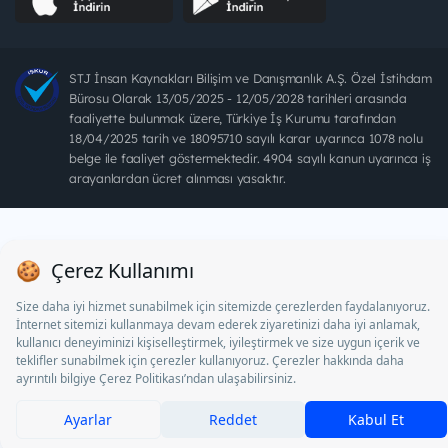
STJ İnsan Kaynakları Bilişim ve Danışmanlık A.Ş. Özel İstihdam
Bürosu Olarak 13/05/2025 - 12/05/2028 tarihleri arasında
faaliyette bulunmak üzere, Türkiye İş Kurumu tarafından
18/04/2025 tarih ve 18095710 sayılı karar uyarınca 1078 nolu
belge ile faaliyet göstermektedir. 4904 sayılı kanun uyarınca iş
arayanlardan ücret alınması yasaktır.