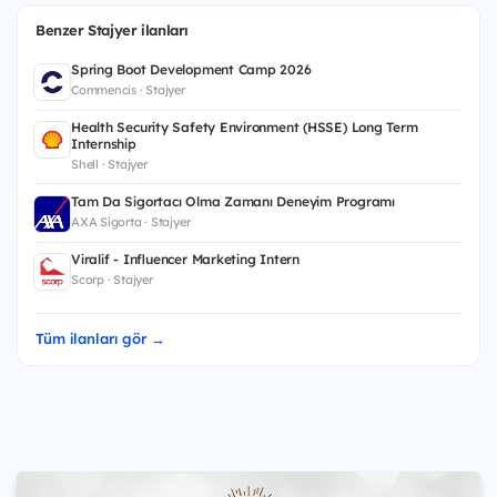
Benzer Stajyer ilanları
Spring Boot Development Camp 2026
Commencis · Stajyer
Health Security Safety Environment (HSSE) Long Term
Internship
Shell · Stajyer
Tam Da Sigortacı Olma Zamanı Deneyim Programı
AXA Sigorta · Stajyer
Viralif - Influencer Marketing Intern
Scorp · Stajyer
Tüm ilanları gör →