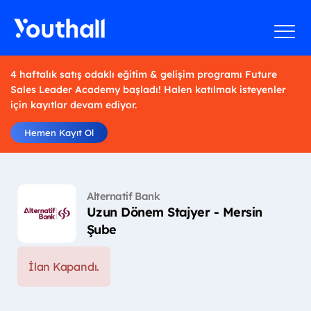
4 haftalık satış odaklı eğitim & gelişim programı Future
Sales Leader Academy başladı! Halen katılmak isteyenler
için kayıtlar devam ediyor.
Hemen Kayıt Ol
Alternatif Bank
Uzun Dönem Stajyer - Mersin
Şube
İlan Kapandı.