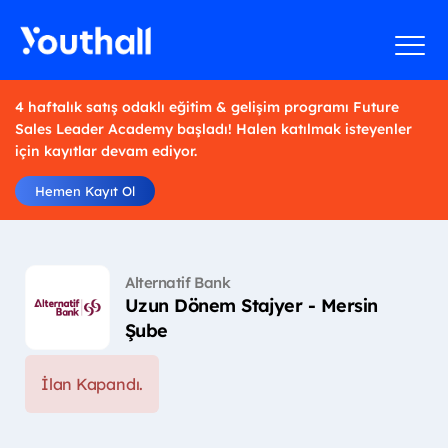
4 haftalık satış odaklı eğitim & gelişim programı Future
Sales Leader Academy başladı! Halen katılmak isteyenler
için kayıtlar devam ediyor.
Hemen Kayıt Ol
Alternatif Bank
Uzun Dönem Stajyer - Mersin
Şube
İlan Kapandı.