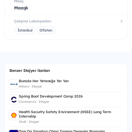
Maaş
Maaşlı
Çalışma Lokasyonları
2
İstanbul
Ofisten
Benzer Stajyer ilanları
Burada Her Yeteneğe Yer Var
Allianz · Stajyer
Spring Boot Development Camp 2026
Commencis · Stajyer
Health Security Safety Environment (HSSE) Long Term
Internship
Shell · Stajyer
Tam Da Sigortacı Olma Zamanı Deneyim Programı