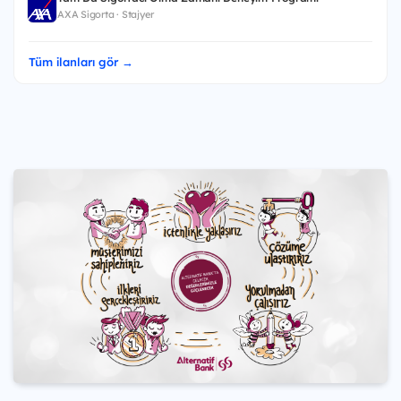
AXA Sigorta · Stajyer
Tüm ilanları gör →