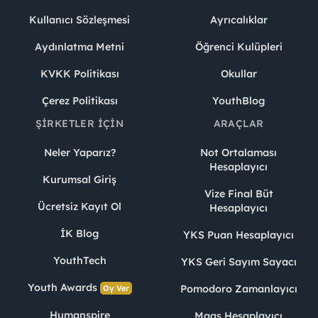
Kullanıcı Sözleşmesi
Ayrıcalıklar
Aydınlatma Metni
Öğrenci Kulüpleri
KVKK Politikası
Okullar
Çerez Politikası
YouthBlog
ŞIRKETLER İÇIN
ARAÇLAR
Neler Yaparız?
Not Ortalaması
Hesaplayıcı
Kurumsal Giriş
Vize Final Büt
Ücretsiz Kayıt Ol
Hesaplayıcı
İK Blog
YKS Puan Hesaplayıcı
YouthTech
YKS Geri Sayım Sayacı
Youth Awards
Pomodoro Zamanlayıcı
Oy Ver
Humanspire
Maaş Hesaplayıcı