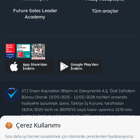
Future Sales Leader
Tüm araçlar
Academy
STJ İnsan Kaynakları Bilişim ve Danışmanlık A.Ş. Özel İstihdam
Bürosu Olarak 13/05/2025 - 12/05/2028 tarihleri arasında
faaliyette bulunmak üzere, Türkiye İş Kurumu tarafından
18/04/2025 tarih ve 18095710 sayılı karar uyarınca 1078 nolu
belge ile faaliyet göstermektedir. 4904 sayılı kanun uyarınca iş
arayanlardan ücret alınması yasaktır.