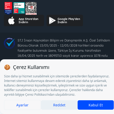
STJ İnsan Kaynakları Bilişim ve Danışmanlık A.Ş. Özel İstihdam
Bürosu Olarak 13/05/2025 - 12/05/2028 tarihleri arasında
faaliyette bulunmak üzere, Türkiye İş Kurumu tarafından
18/04/2025 tarih ve 18095710 sayılı karar uyarınca 1078 nolu
belge ile faaliyet göstermektedir. 4904 sayılı kanun uyarınca iş
arayanlardan ücret alınması yasaktır.