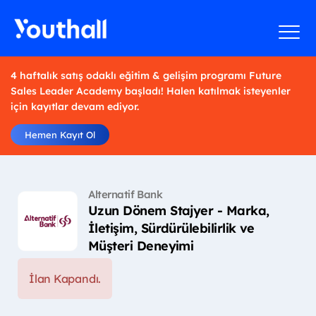
4 haftalık satış odaklı eğitim & gelişim programı Future
Sales Leader Academy başladı! Halen katılmak isteyenler
için kayıtlar devam ediyor.
Hemen Kayıt Ol
Alternatif Bank
Uzun Dönem Stajyer - Marka,
İletişim, Sürdürülebilirlik ve
Müşteri Deneyimi
İlan Kapandı.