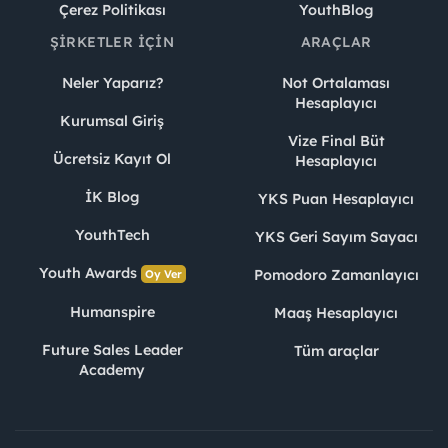
Çerez Politikası
YouthBlog
ŞIRKETLER İÇIN
ARAÇLAR
Neler Yaparız?
Not Ortalaması
Hesaplayıcı
Kurumsal Giriş
Vize Final Büt
Ücretsiz Kayıt Ol
Hesaplayıcı
İK Blog
YKS Puan Hesaplayıcı
YouthTech
YKS Geri Sayım Sayacı
Youth Awards
Pomodoro Zamanlayıcı
Oy Ver
Humanspire
Maaş Hesaplayıcı
Future Sales Leader
Tüm araçlar
Academy