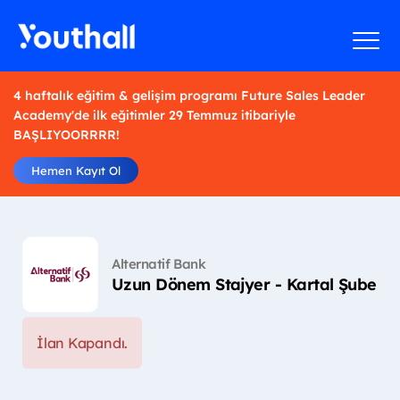
4 haftalık eğitim & gelişim programı Future Sales Leader
Academy'de ilk eğitimler 29 Temmuz itibariyle
BAŞLIYOORRRR!
Hemen Kayıt Ol
Alternatif Bank
Uzun Dönem Stajyer - Kartal Şube
İlan Kapandı.