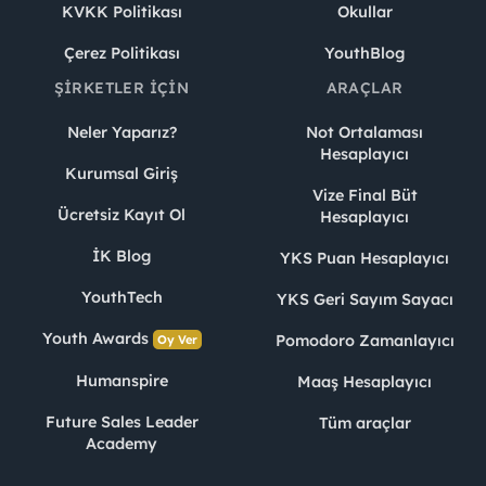
KVKK Politikası
Okullar
Çerez Politikası
YouthBlog
ŞIRKETLER İÇIN
ARAÇLAR
Neler Yaparız?
Not Ortalaması
Hesaplayıcı
Kurumsal Giriş
Vize Final Büt
Ücretsiz Kayıt Ol
Hesaplayıcı
İK Blog
YKS Puan Hesaplayıcı
YouthTech
YKS Geri Sayım Sayacı
Youth Awards
Pomodoro Zamanlayıcı
Oy Ver
Humanspire
Maaş Hesaplayıcı
Future Sales Leader
Tüm araçlar
Academy