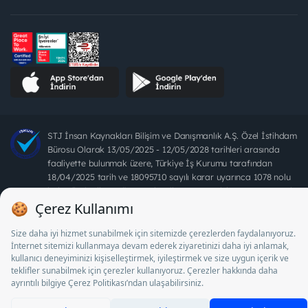
STJ İnsan Kaynakları Bilişim ve Danışmanlık A.Ş. Özel İstihdam
Bürosu Olarak 13/05/2025 - 12/05/2028 tarihleri arasında
faaliyette bulunmak üzere, Türkiye İş Kurumu tarafından
18/04/2025 tarih ve 18095710 sayılı karar uyarınca 1078 nolu
belge ile faaliyet göstermektedir. 4904 sayılı kanun uyarınca iş
arayanlardan ücret alınması yasaktır.