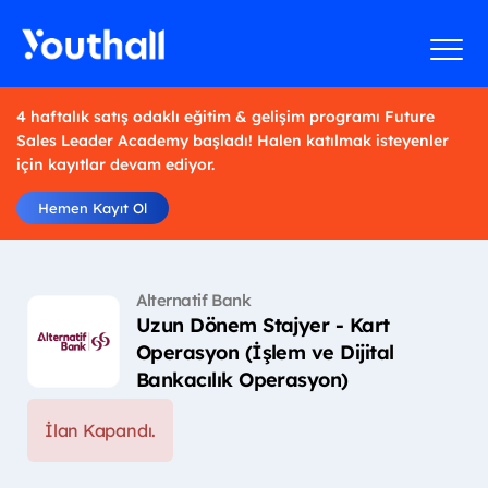
4 haftalık satış odaklı eğitim & gelişim programı Future
Sales Leader Academy başladı! Halen katılmak isteyenler
için kayıtlar devam ediyor.
Hemen Kayıt Ol
Alternatif Bank
Uzun Dönem Stajyer - Kart
Operasyon (İşlem ve Dijital
Bankacılık Operasyon)
İlan Kapandı.