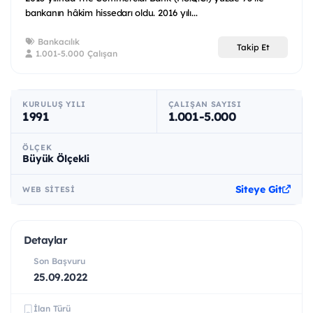
bankanın hâkim hissedarı oldu. 2016 yılı...
Bankacılık
Takip Et
1.001-5.000 Çalışan
KURULUŞ YILI
ÇALIŞAN SAYISI
1991
1.001-5.000
ÖLÇEK
Büyük Ölçekli
Siteye Git
WEB SITESI
Detaylar
Son Başvuru
25.09.2022
İlan Türü