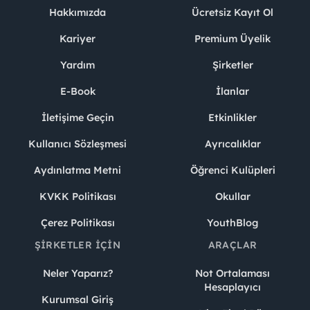
Hakkımızda
Ücretsiz Kayıt Ol
Kariyer
Premium Üyelik
Yardım
Şirketler
E-Book
İlanlar
İletişime Geçin
Etkinlikler
Kullanıcı Sözleşmesi
Ayrıcalıklar
Aydınlatma Metni
Öğrenci Kulüpleri
KVKK Politikası
Okullar
Çerez Politikası
YouthBlog
ŞIRKETLER İÇIN
ARAÇLAR
Neler Yaparız?
Not Ortalaması
Hesaplayıcı
Kurumsal Giriş