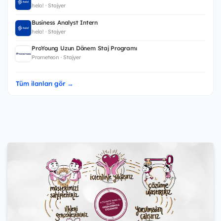
helo! · Stajyer
Business Analyst Intern
helo! · Stajyer
ProYoung Uzun Dönem Staj Programı
Prometeon · Stajyer
Tüm ilanları gör →