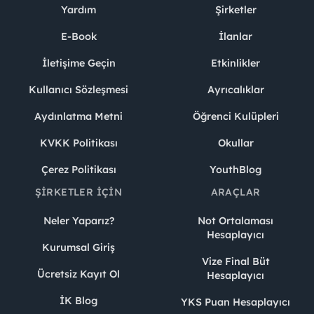
Yardım
Şirketler
E-Book
İlanlar
İletişime Geçin
Etkinlikler
Kullanıcı Sözleşmesi
Ayrıcalıklar
Aydınlatma Metni
Öğrenci Kulüpleri
KVKK Politikası
Okullar
Çerez Politikası
YouthBlog
ŞIRKETLER İÇIN
ARAÇLAR
Neler Yaparız?
Not Ortalaması
Hesaplayıcı
Kurumsal Giriş
Vize Final Büt
Ücretsiz Kayıt Ol
Hesaplayıcı
İK Blog
YKS Puan Hesaplayıcı