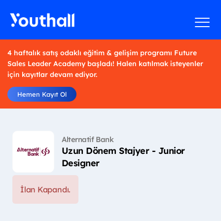
4 haftalık satış odaklı eğitim & gelişim programı Future
Sales Leader Academy başladı! Halen katılmak isteyenler
için kayıtlar devam ediyor.
Hemen Kayıt Ol
Alternatif Bank
Uzun Dönem Stajyer - Junior
Designer
İlan Kapandı.