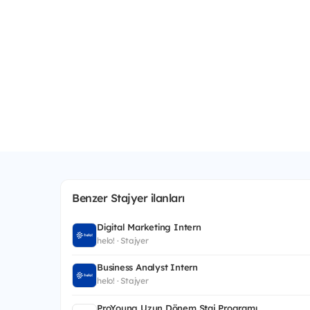
Benzer Stajyer ilanları
Digital Marketing Intern
helo! · Stajyer
Business Analyst Intern
helo! · Stajyer
ProYoung Uzun Dönem Staj Programı