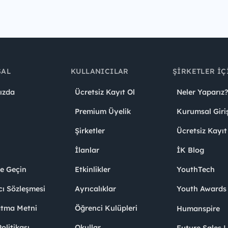
SAL
KULLANICILAR
ŞIRKETLER İÇ
ızda
Ücretsiz Kayıt Ol
Neler Yaparız?
Premium Üyelik
Kurumsal Giri
Şirketler
Ücretsiz Kayıt
İlanlar
İK Blog
me Geçin
Etkinlikler
YouthTech
cı Sözleşmesi
Ayrıcalıklar
Youth Award
atma Metni
Öğrenci Kulüpleri
Humanspire
litikası
Okullar