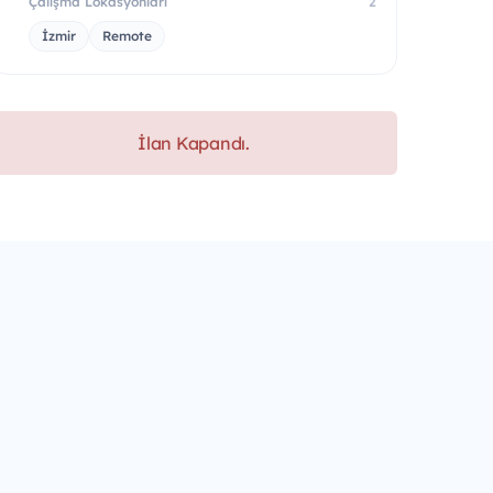
Çalışma Lokasyonları
2
İzmir
Remote
İlan Kapandı.