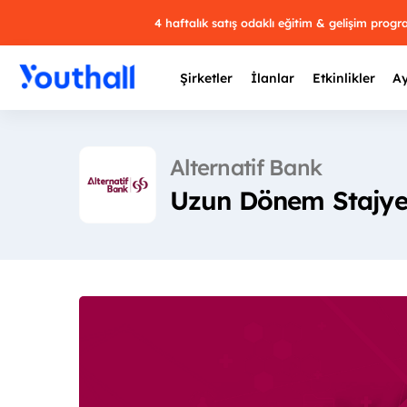
4 haftalık satış odaklı eğitim & gelişim prog
Şirketler
İlanlar
Etkinlikler
Ay
Alternatif Bank
Uzun Dönem Stajyer
Y
29 