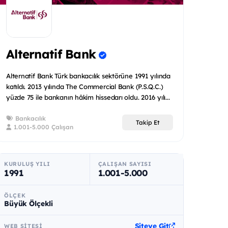
Alternatif Bank
Alternatif Bank Türk bankacılık sektörüne 1991 yılında
katıldı. 2013 yılında The Commercial Bank (P.S.Q.C.)
yüzde 75 ile bankanın hâkim hissedarı oldu. 2016 yılı...
Bankacılık
Takip Et
1.001-5.000 Çalışan
KURULUŞ YILI
ÇALIŞAN SAYISI
1991
1.001-5.000
ÖLÇEK
Büyük Ölçekli
Siteye Git
WEB SITESI