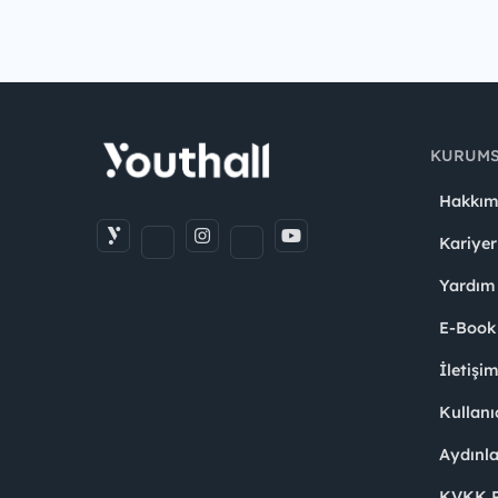
KURUM
Hakkım
Kariyer
Yardım
E-Book
İletişi
Kullanı
Aydınl
KVKK Po