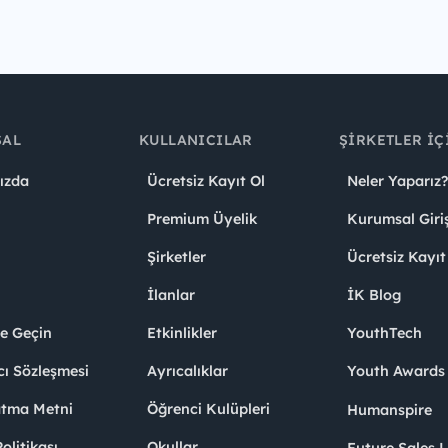
SAL
KULLANICILAR
ŞIRKETLER İÇ
ızda
Ücretsiz Kayıt Ol
Neler Yaparız?
Premium Üyelik
Kurumsal Giri
Şirketler
Ücretsiz Kayıt
İlanlar
İK Blog
me Geçin
Etkinlikler
YouthTech
cı Sözleşmesi
Ayrıcalıklar
Youth Award
atma Metni
Öğrenci Kulüpleri
Humanspire
litikası
Okullar