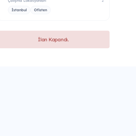
Çalışma Lokasyonları
2
İstanbul
Ofisten
İlan Kapandı.