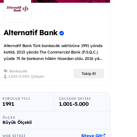
Alternatif Bank
Alternatif Bank Türk bankacılık sektörüne 1991 yılında
katıldı. 2013 yılında The Commercial Bank (P.S.Q.C.)
yüzde 75 ile bankanın hâkim hissedarı oldu. 2016 yılı...
Bankacılık
Takip Et
1.001-5.000 Çalışan
KURULUŞ YILI
ÇALIŞAN SAYISI
1991
1.001-5.000
ÖLÇEK
Büyük Ölçekli
Siteye Git
WEB SITESI