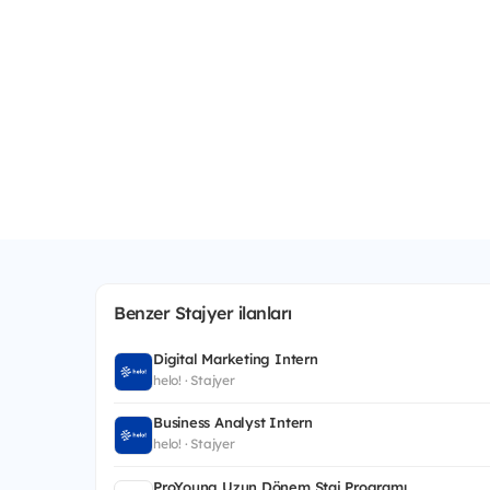
Benzer Stajyer ilanları
Digital Marketing Intern
helo! · Stajyer
Business Analyst Intern
helo! · Stajyer
ProYoung Uzun Dönem Staj Programı