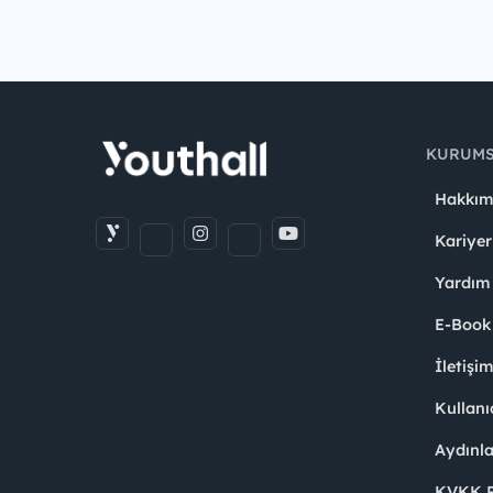
KURUM
Hakkım
Kariyer
Yardım
E-Book
İletişi
Kullanı
Aydınl
KVKK Po