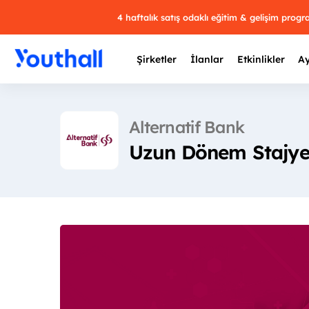
4 haftalık satış odaklı eğitim & gelişim prog
Şirketler
İlanlar
Etkinlikler
Ay
Alternatif Bank
Uzun Dönem Stajye
Y
29 