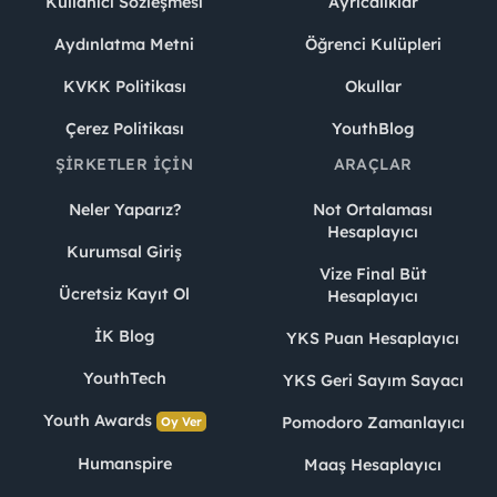
Kullanıcı Sözleşmesi
Ayrıcalıklar
Aydınlatma Metni
Öğrenci Kulüpleri
KVKK Politikası
Okullar
Çerez Politikası
YouthBlog
ŞIRKETLER İÇIN
ARAÇLAR
Neler Yaparız?
Not Ortalaması
Hesaplayıcı
Kurumsal Giriş
Vize Final Büt
Ücretsiz Kayıt Ol
Hesaplayıcı
İK Blog
YKS Puan Hesaplayıcı
YouthTech
YKS Geri Sayım Sayacı
Youth Awards
Pomodoro Zamanlayıcı
Oy Ver
Humanspire
Maaş Hesaplayıcı