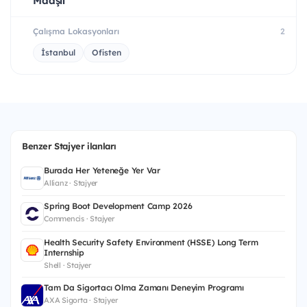
Maaşlı
Çalışma Lokasyonları
2
İstanbul
Ofisten
Benzer Stajyer ilanları
Burada Her Yeteneğe Yer Var
Allianz · Stajyer
Spring Boot Development Camp 2026
Commencis · Stajyer
Health Security Safety Environment (HSSE) Long Term
Internship
Shell · Stajyer
Tam Da Sigortacı Olma Zamanı Deneyim Programı
AXA Sigorta · Stajyer