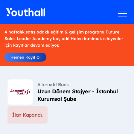
4 haftalık satış odaklı eğitim & gelişim programı Future
Sales Leader Academy başladı! Halen katılmak isteyenler
için kayıtlar devam ediyor.
Hemen Kayıt Ol
Alternatif Bank
Uzun Dönem Stajyer - İstanbul
Kurumsal Şube
İlan Kapandı.