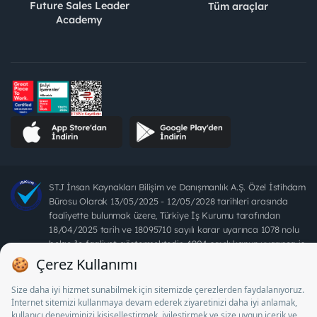
Future Sales Leader
Tüm araçlar
Academy
STJ İnsan Kaynakları Bilişim ve Danışmanlık A.Ş. Özel İstihdam
Bürosu Olarak 13/05/2025 - 12/05/2028 tarihleri arasında
faaliyette bulunmak üzere, Türkiye İş Kurumu tarafından
18/04/2025 tarih ve 18095710 sayılı karar uyarınca 1078 nolu
belge ile faaliyet göstermektedir. 4904 sayılı kanun uyarınca iş
arayanlardan ücret alınması yasaktır.