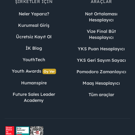
ŞIRKETLER İÇIN
ARAÇLAR
Neler Yaparız?
Not Ortalaması
Hesaplayıcı
Kurumsal Giriş
Vize Final Büt
Ücretsiz Kayıt Ol
Hesaplayıcı
İK Blog
YKS Puan Hesaplayıcı
YouthTech
YKS Geri Sayım Sayacı
Youth Awards
Pomodoro Zamanlayıcı
Oy Ver
Humanspire
Maaş Hesaplayıcı
Future Sales Leader
Tüm araçlar
Academy