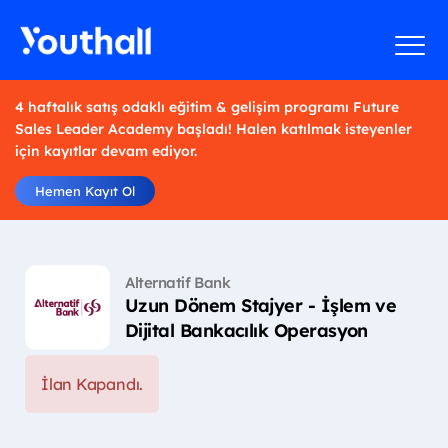
4 haftalık satış odaklı eğitim & gelişim programı Future
Sales Leader Academy başladı! Halen katılmak isteyenler
için kayıtlar devam ediyor.
Hemen Kayıt Ol
Alternatif Bank
Uzun Dönem Stajyer - İşlem ve
Dijital Bankacılık Operasyon
İlan Kapandı.