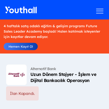
4 haftalık satış odaklı eğitim & gelişim programı Future
Sales Leader Academy başladı! Halen katılmak isteyenler
için kayıtlar devam ediyor.
Hemen Kayıt Ol
Alternatif Bank
Uzun Dönem Stajyer - İşlem ve
Dijital Bankacılık Operasyon
İlan Kapandı.