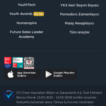
YouthTech
YKS Geri Sayım Sayacı
Youth Awards
Pomodoro Zamanlayıcı
Oy Ver
Humanspire
Maaş Hesaplayıcı
Future Sales Leader
Tüm araçlar
Academy
STJ İnsan Kaynakları Bilişim ve Danışmanlık A.Ş. Özel İstihdam
Bürosu Olarak 13/05/2025 - 12/05/2028 tarihleri arasında
faaliyette bulunmak üzere, Türkiye İş Kurumu tarafından