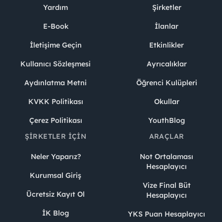
Yardım
Şirketler
E-Book
İlanlar
İletişime Geçin
Etkinlikler
Kullanıcı Sözleşmesi
Ayrıcalıklar
Aydınlatma Metni
Öğrenci Kulüpleri
KVKK Politikası
Okullar
Çerez Politikası
YouthBlog
ŞIRKETLER İÇIN
ARAÇLAR
Neler Yaparız?
Not Ortalaması
Hesaplayıcı
Kurumsal Giriş
Vize Final Büt
Ücretsiz Kayıt Ol
Hesaplayıcı
İK Blog
YKS Puan Hesaplayıcı