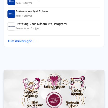
helo! · Stajyer
Business Analyst Intern
helo! · Stajyer
ProYoung Uzun Dönem Staj Programı
Prometeon · Stajyer
Tüm ilanları gör →